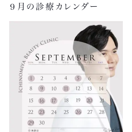
９月の診療カレンダー
一宮美容クリニック
〒491-0904
Google Map
愛知県一宮市神山1丁目1-1
JR尾張一宮、名鉄一宮駅西口より徒歩2分
ご予約はこちら
カウンセリング無料
お電話でのお問い合わせ
0586-46-9777
当院の公式LINE
[受付時間] 9:30~18:30
LINEから簡単予約！