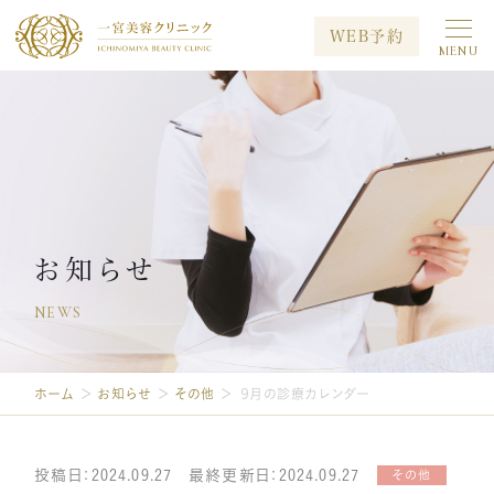
WEB予約
MENU
初めての方へ
当院について
治療メニュー
料金案内
キャンペーン
症例写真
お知らせ
NEWS
メディア出演
院長ブログ
採用情報
ホーム
＞
お知らせ
＞
その他
＞
９月の診療カレンダー
プライバシーポリシー
お問い合わせ
投稿日：2024.09.27 最終更新日：2024.09.27
その他