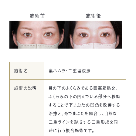
施術前
施術後
一宮美容クリニック
〒491-0904
Google Map
愛知県一宮市神山1丁目1-1
JR尾張一宮、名鉄一宮駅西口より徒歩2分
施術名
裏ハムラ・二重埋没法
ご予約はこちら
カウンセリング無料
施術の説明
目の下のふくらみである眼窩脂肪を、
お電話でのお問い合わせ
ふくらみの下の凹んでいる部分へ移動
0586-46-9777
当院の公式LINE
することで下まぶたの凹凸を改善する
[受付時間] 9:30~18:30
LINEから簡単予約！
治療と、糸でまぶたを縫合し、自然な
二重ラインを形成する二重形成を同
時に行う複合施術です。