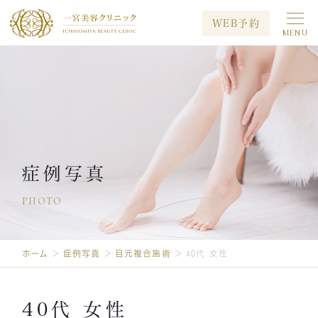
WEB予約
MENU
初めての方へ
当院について
治療メニュー
料金案内
キャンペーン
症例写真
症例写真
PHOTO
メディア出演
院長ブログ
採用情報
ホーム
＞
症例写真
＞
目元複合施術
＞
40代 女性
プライバシーポリシー
お問い合わせ
40代 女性