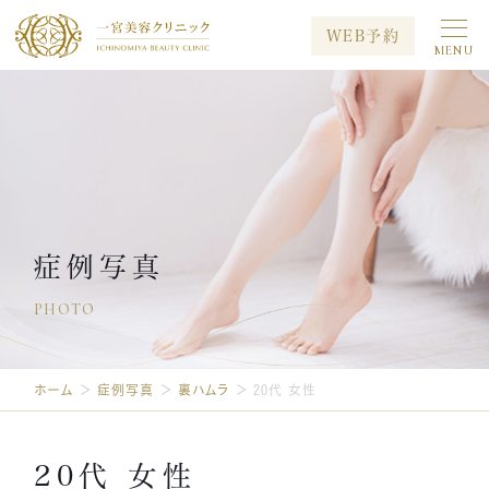
WEB予約
MENU
初めての方へ
当院について
治療メニュー
料金案内
キャンペーン
症例写真
症例写真
PHOTO
メディア出演
院長ブログ
採用情報
ホーム
＞
症例写真
＞
裏ハムラ
＞
20代 女性
プライバシーポリシー
お問い合わせ
20代 女性