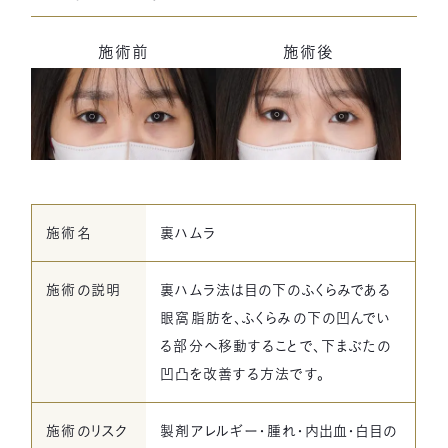
施術前
施術後
一宮美容クリニック
〒491-0904
Google Map
愛知県一宮市神山1丁目1-1
JR尾張一宮、名鉄一宮駅西口より徒歩2分
施術名
裏ハムラ
ご予約はこちら
カウンセリング無料
施術の説明
裏ハムラ法は目の下のふくらみである
お電話でのお問い合わせ
眼窩脂肪を、ふくらみの下の凹んでい
0586-46-9777
当院の公式LINE
る部分へ移動することで、下まぶたの
[受付時間] 9:30~18:30
LINEから簡単予約！
凹凸を改善する方法です。
施術のリスク
製剤アレルギー・腫れ・内出血・白目の