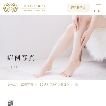
WEB予約
MENU
初めての方へ
当院について
治療メニュー
料金案内
キャンペーン
症例写真
症例写真
PHOTO
メディア出演
院長ブログ
採用情報
ホーム
＞
症例写真
＞
IBC式ヒアルロン酸注入
＞
額
プライバシーポリシー
お問い合わせ
額