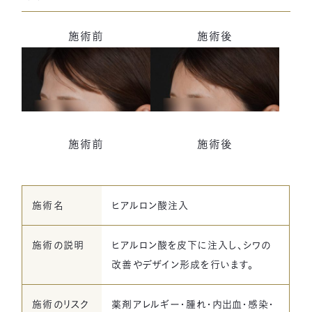
施術前
施術後
一宮美容クリニック
〒491-0904
Google Map
愛知県一宮市神山1丁目1-1
JR尾張一宮、名鉄一宮駅西口より徒歩2分
施術前
施術後
ご予約はこちら
カウンセリング無料
施術名
ヒアルロン酸注入
お電話でのお問い合わせ
0586-46-9777
当院の公式LINE
施術の説明
ヒアルロン酸を皮下に注入し、シワの
[受付時間] 9:30~18:30
LINEから簡単予約！
改善やデザイン形成を行います。
施術のリスク
薬剤アレルギー・腫れ・内出血・感染・