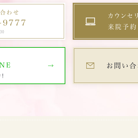
効果を感じるまで1～3ヶ月程度かかるため、最大限に効果を得られる
が推奨されています。あまりにも短いスパンで施術を受けると肌へのダ
る肌のたるみを改善できます。 メイク ほうれい線がまだ薄い段階であ
半年～1年程度で効果が薄れるため、年に2～4回程度、
ージが大きくなるため注意が必要です。 メリット③肌への負担を減ら
い合わせ
カウンセ
ば、メイクで目立たせなくすることも可能です。肌なじみの良い色のコン
的に施術を行うことで効果を持続できます。 頻度と回数が異なる理
のため、外科的アプローチよりも
-9777
ーラーを選び、ほうれい線から斜め上に軽くコンシーラーを引き、指で
来院予約
 インモードは、比較的短期間で効果を実感できますが、ハイフはコラ
への負担を抑えられます。施術後の痛みやダウンタイムも少ないため、
30
んぽん叩きながら上方向になじませます。 仕上げにパウダーファンデ
ゲンの生成や組織の修復に時間がかかるため、効果がでるまで時間を
科的アプローチで肌への負担を感じた方もおすすめです。 痛みや負担
ションやフェイスパウダーをはたいて完成です。 この時、仕上げのファ
します。最大限に施術の効果が現れてから、再度行うと効果は持続する
さらに気になる場合はまずエステ用HIFUから試してみましょう。医療用
デーションを分厚く塗ると、逆にほうれい線が目立ってしまうので、でき
、それぞれ頻度や回数が異なります。 その他にも、肌質や年齢、お悩
IFUよりもエステ用HIFUのほうがベースの出力が低く、施術時の痛みも
だけ薄く塗るように気を付けましょう。 ほうれい線を消す方法【美容治
によっても変わってきます。 どちらを選ぶかは頻度や回数だけでなく、
えられます。 デメリット①照射の痛みを感じることがある HIFUのデメ
NE
お問い合
編】 セルフケアでほうれい線を目立たなくする方法をご紹介しました
果の実感できる期間なども参考にすると良いでしょう。 では次は、痛み
ットとして挙げられるのが施術時の痛みです。HIFUはメスを使う外科的
約！
、個人でケアするには限界があります。加齢による肌の代謝機能の低下
ウンタイムの違いについてお伝えします。 インモードとハイフの痛み
プローチよりも痛みが少ないと言われていますが、熱エネルギーを肌に
避けては通れない問題であり、完全に消すことはできません。 ほうれい
ム インモードとハイフ、どちらも切らない施術ですので、痛
射する際、チクチクと刺されるような痛みを感じる場合があります。比
をしっかり目ただなくしてしまいたいという方は、美容治療の検討をお
もダウンタイムも他のリフト系の施術よりも少なくなります。 具体的に
的出力が低いエステ用HIFUでも肌質や体調、皮膚の状態によっては
すめします。 糸リフト 糸リフトとは、治療部位に医療用の溶ける糸を挿
くらい違うのか、こちらも表にしてみました。 インモード ハイフ 痛み
が強まるため注意が必要です。 施術中はもちろんのこと、施術後も
し、皮膚を内側から引き上げる美容療法です。肌のたるみやシワを改善
づかない程度 じんわりとした熱感 耐えられる程度 チクチクと刺され
期間にわたり痛みや赤みが治らない場合は担当医や医療スタッフに相
き、ほうれい線だけでなく、ゴルゴラインやマリオネットラインにも効果
ダウンタイム 3～4日程度 数日～1週間程度 その他 赤
ましょう。 デメリット②肌が乾燥しやすくなる HIFUでは施術後、一
あります。 メリットとして、メスで切開する方法よりも傷跡が目立ちにく
・内出血・熱感かゆみ・むくみ・やけど 赤み・むくみごくまれにヒリヒリと
程度で肌の乾燥が見られます。HIFUは皮膚の奥深い部分に熱エネル
、効果をすぐに実感しやすい点があげられます。また、糸を挿入した周辺