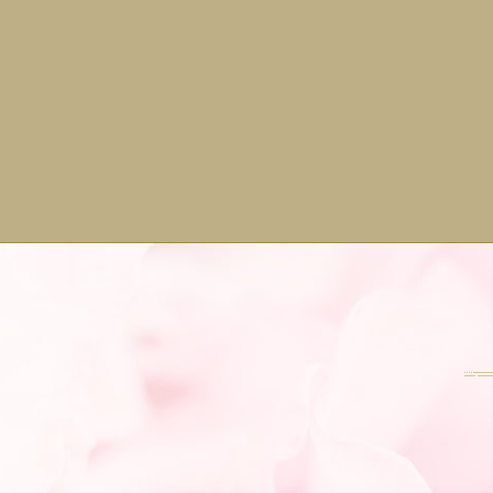
効果も期
H
み
引
ス
し
ハリ
締め HIFUはフェイスラインだけでな
善
も確認しま
も
固
イ
る
と
異
細
に
い。 インモードが向いている方 ハイフが向いて
H
さ
週間に1
医
ら
イ
説し
ジ
現
法
す
日
利
マ
れる期間
ト
器
い
仕
顔
あ
リット
E
イ
療
お
め
で
効