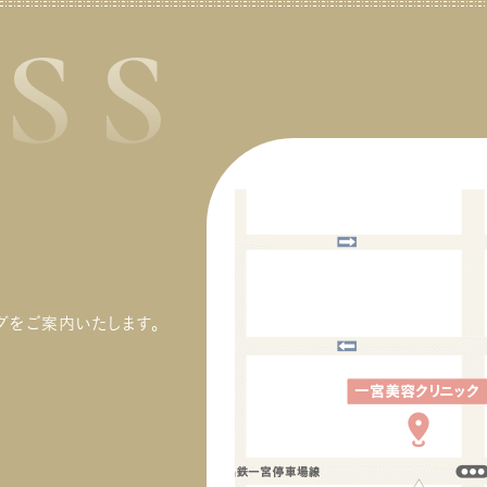
の照射モードがあります。それぞれのモードについてご紹介します。 ミ
。期待できる主な効果としては、顔や体のシェイプアップやしわの改善、
やスマートフォンのやりすぎや過剰なダイエットを行う方が多いです。
SS
FX 1つ目のミニFXモードは、施術箇所を吸引しながら高周波を照射す
減少などが挙げられます。 HIFUは非侵襲的（身体を傷つけない）
れにより、血流が悪くなったり、栄養が不足したりして、肌の状態が悪
仕組みです。それによって、お肌の奥深くの脂肪細胞が温められ膨張し
ため、副作用のリスクや施術中の痛みが比較的少なく、短時間の施術
するケースも多く見受けられます。 血流の悪さや栄養不足は、ほうれ
す。その膨張した箇所に特殊な電流を流すことによって、脂肪細胞が破
効果を得られる特徴を持ちます。皮膚表面に影響を与えず、内部の組織
線に限らず、あらゆる肌トラブルや健康面での問題を引き起こします。
れ、自然に対外へ排出されます。 脂肪が減少することによって、フェ
直接働きかけるため、周囲の組織にダメージを与えることなく治療が可
頃から生活習慣に気を付けて、適切なケアを心がけましょう。 30代 30
スラインがすっきりと整い、肌を引き締める効果があります。一次的では
 HIFUは2種類ある HIFUには医療用とエステ用の2種類がありま
になると肌の代謝が低下し始め、表面的にも老化の影響が現れ始めま
、長期的な効果が期待できるのも魅力です。 Forma 2つ目のForma
。両者の大きな違いは熱エネルギーの出力です。一般にエステ用よりも
。 コラーゲンやエラスチン、ヒアルロン酸といった肌の弾力やハリを支
、真皮層に高周波を照射することで、美肌成分であるコラーゲンやエラ
療用のほうが出力が大きく、より高い施術効果が期待できます。 当クリ
る成分を作り出す細胞が、30歳を過ぎると減少し始め、顔の皮膚を支
チンの生成を促す効果があります。肌のハリや弾力を取り戻し、毛穴の
ックで導入している「ウルトラフォーマ3」は、高強度焦点式超音波治療
る表情筋の力も低下します。 そのため、10～20代に比べて、肌もたるむ
き締めやお肌のキメを整え、リフトアップ効果が期待できます。 ハイフ
という方式を採用した医療用HIFUです。皮膚の奥深い層にまでピンポ
うになり、ほうれい線が徐々に目立つようになります。 40代 40代にもな
施術効果 ハイフは、筋膜や皮下組織へ熱ダメージを与える施術方法
ントで熱エネルギーを照射するため、より効率よく皮膚組織や脂肪細
グをご案内いたします。
と、肌の弾力やハリを支える成分を作り出す細胞は、生まれたばかりの
ました。 高密度の超音波を皮膚の深層部のSMAS筋膜と呼ば
に刺激を与えフェイスアップや部分瘦せを実現できます。 エステHIFU
生児と比べて半分にまで減ってしまいます。30代に比べて、さらにお顔
る層に集中的に照射し、熱エネルギーでコラーゲンを収縮させ、新しい
医療用HIFUとエステHIFUの違いは照射方式と出力です。
悩みも増えていきます。 50〜60代 50代以降は、30代・40代よりもさら
ラーゲンの生成を促す施術です。熱ダメージを受けたことにより、組織
療用では点状照射方式を採用しているのに対し、エステ用では蓄熱方
代謝が低下し、くわえて骨格の変化や女性ホルモンの減少なども起こ
修復される過程で、新しいコラーゲンが生成されます。 収縮することで
って照射を行います。 医療用のほうが出力が大きく高い効果が得
ため、これまで以上に見た目が変わっていきます。 40代までのスキンケ
フトアップ効果を与え、コラーゲンの生成によって毛穴の引き締めやお
れる反面、熱エネルギーが強いため施術中や施術後の痛みが強まる傾
が肌の状態として現れてきます。特に肌のたるみは、メイクやセルフケア