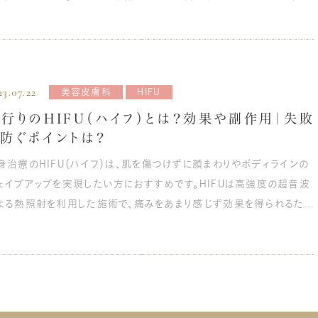
わせることができ、一人ひとりの肌悩みに合わせたオーダーメイドの治
方でも悩んでいる方はいます。 この記事では、ほうれい線の年齢別の
が可能です。どちらのモードもやけどのリスクがなく、血管や神経を傷
徴や原因、消し方、予防方法について詳しくご紹介します。 ほうれい線
ることがないため、安全に施術を受けられます。 メスを使わずに、手
は？ 「ほうれい線」とは、小鼻の外側から口の横まで伸びるハの字型の
を受けるよりダウンタイムも少なく、リフトアップ効果が得られる点が
です。頬と口周りとの境界線であり、厳密には「シワ」ではありません。
容クリニックのインモードリフトの詳細はこちら ハイフ
23.07.22
美容皮膚科
HIFU
鼻唇溝（びしんこう）」とも呼ばれます。 一般的にほうれい線は、加齢に
特徴 ハイフは、高密度の超音波を皮膚の深層部に集中的に照射し、熱
る肌のハリや筋肉の低下が原因で目立っていくといわれています。各年
行りのHIFU（ハイフ）とは？効果や副作用｜失敗
ネルギーでコラーゲンを収縮させ、新しいコラーゲンの生成を促す施
でどのように変化していくか、解説します。 年代別ほうれい線の特徴と
防ぐポイントは？
メージにさらされないため、やけどのリスクを抑え
因 ほうれい線の主な原因は、加齢によって表情筋が衰えることによっ
れます。また、メスを使わないため、手術後のようなダウンタイムも必要
身治療のHIFU（ハイフ）は、肌を傷つけずに顔まわりやボディラインの
できる「肌のたるみ」ですが、頬についている脂肪や筋肉の多さや、鼻横
、リフトアップ効果が得られます。 インモードとハイフは、どちらも切
ェイプアップを実現したい方におすすめです。HIFUは高強度の超音波
溝が目立ちやすい骨格をしている人は、若くてもほうれい線が目立ちや
ずにリフトアップ効果を得られるため、比較されることが多い施術です。
よる熱照射を利用した施術で、痛みをあまり感じず効果を得られるため
いです。 ここでは加齢によるほうれい線の原因に注目し、年代別にどん
、それぞれの効果比較について説明します。 一宮美容クリニックのウ
まっています。 今回はHIFUについてしくみや効果、予想される
ことが要因で肌のたるみが引き起こされるのかを詳しく解説していきま
ラフォーマⅢ（HIFU）の詳細はこちら インモードとハイフの効果比較
用を紹介します。 HIFU（ハイフ）とは？ HIFU（High-Intensity
。 10～20代 肌のハリを保つコラーゲンやエラスチンの生成力は18歳
ンモードとハイフでは、超音波や高周波の違いがあることがわかりまし
ocused Ultrasound）は、美容医療において広く利用される肌を傷つけ
ピークで、10～20代は、各年代の中でも最も肌の状態がよいです。ほう
。では、具体的にはどのように効果に違いがあるのかを比較し解説しま
です。 HIFUは、高強度の超音波を集中させて皮膚の深部に
い線の原因である肌のハリや筋肉の低下はほとんど見られないため、
Forma」といった2
エネルギーを送り込み、組織の一部を破壊することで効果をもたらしま
うれい線もほとんど目立ちません。 しかし、他の年代と比べると、パソコ