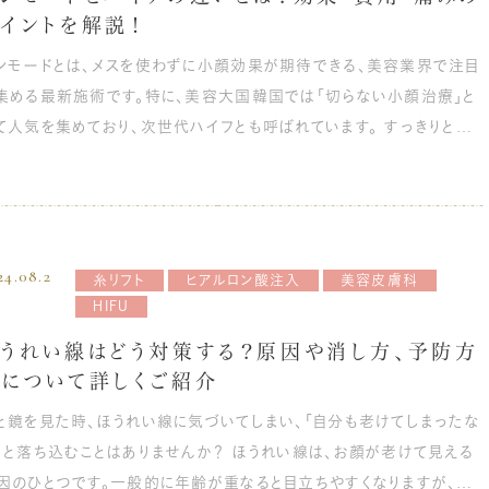
イントを解説！
ンモードとは、メスを使わずに小顔効果が期待できる、美容業界で注目
集める最新施術です。特に、美容大国韓国では「切らない小顔治療」と
て人気を集めており、次世代ハイフとも呼ばれています。 すっきりとし
フェイスラインを目指せるだけでなく、たるみやシワ、二重あごなど、年
とともに気になる顔の悩みを改善したい方におすすめです。 では、いっ
いインモードとハイフにはどのような違いがあるのでしょうか。 今回
、効果や費用、痛みの違いについて、インモードとハイフのそれぞれのポ
24.08.2
をご紹介していきます。 インモードとハイフの概要 インモードとハ
糸リフト
ヒアルロン酸注入
美容皮膚科
HIFU
フ、どちらもメスを使わずにたるみを解消できる施術方法として注目さ
ていますが、その仕組みや効果は異なります。 それぞれの特徴を詳しく
ほうれい線はどう対策する？原因や消し方、予防方
しょう。 インモードリフトの特徴 インモードリフトは、RF（高
法について詳しくご紹介
波）を用いた施術で、肌の深層部に熱エネルギーを与え、脂肪減少効
と鏡を見た時、ほうれい線に気づいてしまい、「自分も老けてしまったな
やコラーゲンの生成を促すことで、たるみの改善やリフトアップ効果が
」と落ち込むことはありませんか？ ほうれい線は、お顔が老けて見える
る施術方法です。 ミニFXやFormaなど、複数のRF機器を組み
因のひとつです。一般的に年齢が重なると目立ちやすくなりますが、若