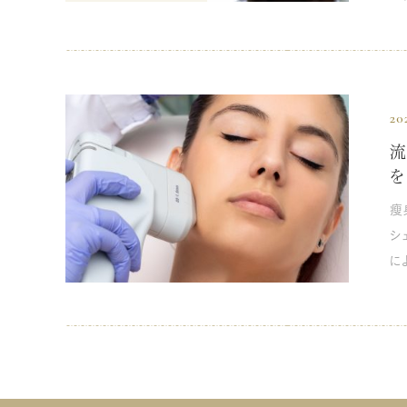
合
い
療
特
つけ
と
術
線
魅力です。 一宮美
20
「
の
よ
流
エ
代
を
術です。 肌表面は熱ダ
原
ら
瘦
て
なく
シ
の
ら
に
す
次に
人気が高
な
ルト
副作
す
イ
F
が
た
ない施術法
れ
す。 インモードの施術効果 インモードには「ミニFX」「
熱
ほ