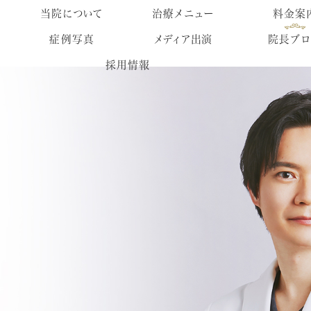
当院について
治療メニュー
料金案
症例写真
メディア出演
院長ブロ
採用情報