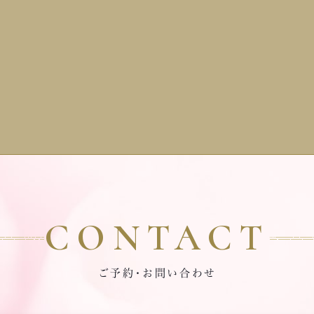
待できます。 効果もゆっくりと現れるため、自然な形で顔全体を
IFUでは原則としてメスを使わないため、外科手術による従来のフェイ
るとよいでしょう。ただし、トレーニングをやりすぎると、皮膚が伸びて
き締めたい方におすすめです。 コラーゲン生成を促進することで、肌の
リフトより安全かつ低い負担で美容効果が得られます。 ボディの引き
まうので注意が必要です。 マッサージ 頬のたるみはマッサージでも改
や弾力を向上させ、若々しい印象へと導きます。 次に、施術回数など
く、ボディラインのシェイプアップに
できます。骨と皮膚や筋肉をつなぐ靭帯（リガメント）は、加齢によって
しょう。 インモードとハイフの施術頻度と回数 インモードとハ
効果的です。シェイプアップしたい部位に対し、熱エネルギーを照射す
くなってしまうため、放っておくと肌の弾力がなくなり、頬がたるむ原因
フでは、施術の目的や期待する効果によって、最適な施術頻度と回数が
と脂肪細胞を局所的に破壊し、体外への排出を促せます。 余分な脂肪
なります。 ほうれい線を目立たなくするには、この硬くなった靭帯や、特
なります。 わかりやすいように表にまとめましたので、参考にしてくださ
胞を効果的に排出することでボディのシェイプアップを実現するのが
口の周りの筋肉、「側頭筋」と呼ばれるこめかみから耳の上あたりを、や
いる方 施術頻度 2～4
IFUの基本的なメカニズムです。 HIFUのメリット・デメリット ここでは
しくほぐすと効果的です。 また、血流の悪さやむくみも、ほうれい線に限
回 3～6ヶ月に1回 回数 4回目以降は、半年に1回 年に2～4回
療用・エステ用療法に共通するHIFUのメリット・デメリットを3つずつ解
ず、さまざまな肌トラブルの原因となります。顔のむくみを取るマッサー
ンモードの施術頻度と回数 施術頻度 インモードは、効果がしっかりと
ます。 メリット①施術の傷が残らない HIFUはメスを使わない施術
や、首の凝りをほぐすマッサージも合わせて行なうと、より効果がありま
れるまで、2～4週間ごとの施術が一般的です。 これは、脂肪細胞が数
のため、原則として施術箇所に傷が残りません。また、熱エネルギーを
。 表情筋のトレーニングと同様、やりすぎると皮膚が伸びてしまうので、
後から数週間をかけてゆっくりと減っていくため、最大限に効果を得ら
用した局所的な施術のため施術範囲も最小限に抑えられます。さらに、
ッサージを行う際はオイルやクリームを使うことがおすすめです。 美顔
となります。 回数 初期は4回程度の施術を推奨されることが多
ラブルが目立つ肌の範囲に応じて熱エネルギーの照射回数を調整する
CONTACT
 顔の筋肉をほぐすためには、手や指を使ったマッサージだけでなく、美
ですが、個人差や悩みによって異なります。 充分に効果を確認できた
組みのため、施術範囲については担当医と相談しながら進めます。 メ
器を使う方法もあります。ほうれい線には、微弱な電流で筋肉をほぐす
とは、半年に1回程度のメンテナンスを行うと、効果を持続できます。 ハ
②短期間で済ませられる 施術期間の短さもHIFUの魅力です。医
MSタイプや、高周波の電磁波で肌に振動を与えるRFタイプの美顔器が
ご予約・お問い合わせ
フの施術頻度と回数 施術頻度 ハイフは、効果が長期的に持続するた
用HIFUは熱エネルギーの出力が高いため、より短期間で効果を実感
すすめです。 どちらも皮下組織に刺激を与えて、コラーゲン生成を促す
には、3～6ヶ月に1回程度の施術が一般的です。 これは、ハイフの最大
きるでしょう。医療用HIFUの場合、目安として3〜6か月に1回程度の施
果も持っているため、肌のハリや弾力を引き出し、ほうれい線の原因で