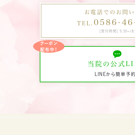
の
術
あ
期間です。 回数 
メ
お電話でのお問
れ
定期
せる HIFUは身体を傷つけにくい施術法
0586-46
TEL.
シ
由
肌
[受付時間] 9:30~18:
ぽ
ー
外
ー
クーポン
要
が
ン
配布中！
ため
H
る
み
抑
当院の公式LI
療
効
リ
LINEから簡単予
が
とダ
ア
は
とダウンタイ
照
線
み
較
す
どれ
痛み
入
気
長
で
るような痛み 
談し
が
み
定
く