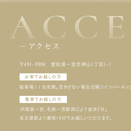
つ
す
ン
ACCE
ニ
脂肪の
そ
る
な
化
ま
で
い
壊さ
に
日
イ
能です。
アクセス
代
なく
す
す
は
医
え
〒491-0904
愛知県一宮市神山1丁目1-1
ス
ニ
え
引
法
お車でお越しの方
よ
の
イ
駐車場１１台完備。空きがない場合近隣コインパーキン
る
とお伝えし
胞
新
電車でお越しの方
れ
との違いは？ 
の
コ
医
JR尾張一宮、名鉄一宮駅西口より徒歩2分。
に
が
式によ
名古屋駅より最短10分でお越しいただけます。
る
リ
ら
ア