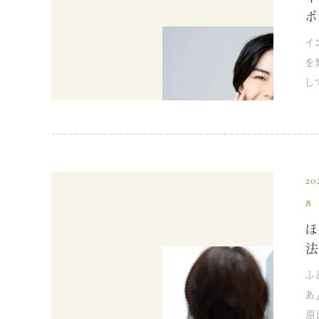
ポ
イ
を
し
た
齢
た
は
20
イント
8
イ
れ
見ていきま
周
ふ
果
あ
期待でき
原