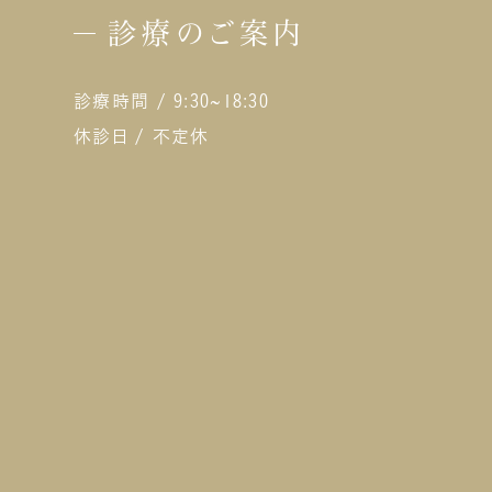
肌
向
で
診療のご案内
てい
な
ルフケア編】 
ー
る3つの美
あ
ムが短い
します。
診療時間 / 9:30~18:30
ー
い
H
休診日 / 不定休
ほ
いる方
き締め
き
し
し
と
改善したい 切ら
は
識
フ
い
っ
な仕上が
のシワ
や
フ
る
て
す
す。 小顔効果
表
キ
の
ト
も
を引
に
ます。 ハイフが向いている方 ハイ
ネ
え
る
め
な