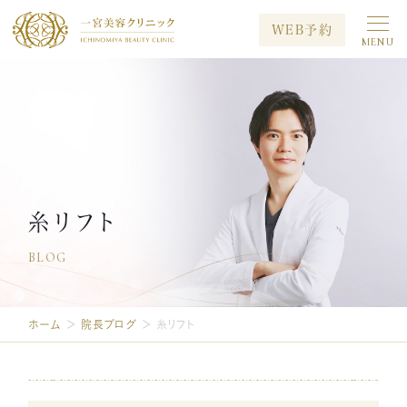
WEB予約
MENU
初めての方へ
当院について
治療メニュー
料金案内
キャンペーン
症例写真
糸リフト
BLOG
メディア出演
院長ブログ
採用情報
ホーム
＞
院長ブログ
＞
糸リフト
プライバシーポリシー
お問い合わせ