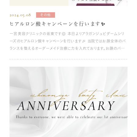
また、溶けて吸収される糸を使用する場合、吸収される過程でもコラー
があります。 たとえば、長期間のアイプチの使用で炎症が繰り返される
強い刺激は与えないように気をつけてください。 入浴・シャワー・洗髪
す。その際に眉毛が細くなり、形が変わってしまう可能性があるというリ
っていると、肌の代謝機能がうまく働かず、全体的に顔が老けて見える
ゲンの生成が促進されるため、さらにコラーゲンの生成が増加します。
と、皮膚が厚くなり、戻らなくなることもあるので要注意です。また、肥満
患部を濡らさないように注意が必要です。シャワーは首から下なら施術
スクがあります。 実際はほとんど気にならない程度ですが、術後に目元
2024.05.08
原因となります。できるだけ規則正しい生活を送り、睡眠不足やストレ
その他
糸が全て吸収されたあとも、しばらくこの効果が持続します。 糸リフト
によってまぶたの脂肪が増えることで、まぶたに厚みが出てくることもあ
当日からでも可能です。髪を洗うときは、泡が患部につかないように注
の印象が変わってしまう可能性があるため、もともと眉毛の細さが気に
スを減らすことも重要です。 保湿 肌の乾燥は、紫外線ダメージと並
ヒアルロン酸キャンペーンを行います✨
は、使用する糸の本数が多いほど効果が高いです。使用する本数や糸を
ります。 まぶたのたるみ まぶたのたるみが原因で、二重から一重になっ
意しましょう。 湯船に浸かると血行がよくなるため、患部の腫れや痛み
なっている方は、失敗してしまったと感じてしまうことがあります。 眉下
ぶ、さまざまな肌トラブルを引き起こす原因のひとつです。肌にはバリア
一宮美容クリニックの坂東です😊 本日よりアラガンジュビダームシリ
通す施術箇所は、カウンセリング時に相談して決定するため、お悩みや
てしまうことがあります。たるみの原因は主に加齢といわれます。また、こ
が増す場合があります。少なくとも施術後１週間は避けていただくほう
リフトのよくある質問 眉下リフトについて、よくある質問をご紹介しま
機能があり、乾燥しているとうまく機能せず、肌の老化が進みやすくなり
ーズのヒアルロン酸キャンペーンを行います🎉 当院ではお顔全体のバ
なりたい姿などを医師としっかり共有できるよう、希望を具体的に伝え
すったり、まぶたに負担がかかり続けたりすることによっても、刺激とな
がよいでしょう。 食事・飲酒・喫煙 切開が必要な施術の後は、傷口が
す。 Q:誰でも施術を受けられますか？制限はありませんか？ 下記に当
ます。 肌の潤いが適切に保たれていれば、バリア機能がきちんと作用で
ランスを整えるオーダーメイド治療に力を入れております。お顔のバラ
るようにしましょう。 ▼一宮美容クリニックの糸リフトのページはこちら
って皮膚が伸びてしまうのです。 まぶたがたるんで皮膚が伸びてしまう
安定していないため、血行がよくなる行動は避けましょう。血行がよくな
てはまる方や、カウンセリングなどによって医師が施術不可と判断した
き、肌トラブルも起こりにくくなります。スキンケアコスメを使用して、日
ンスを見たお顔全体の注入も可能や、唇や涙袋など局所の治療もおこ
糸リフトで使用する糸の種類 糸リフトで使用する糸は大きく分けて「溶
と、二重の幅が狭くなったり、ラインが不安定になったりして顔の印象を
る飲酒や刺激物の摂取は、術後2週間程度は避けてください。 ただし、
方については施術することができません。 妊娠中または産後３か月以
頃から肌が乾燥しないように気を付けましょう。 紫外線対策 紫外線に
なっております💉 2023年度の年間症例数は2,000例以上と愛知県で
ける糸」と「溶けない糸」の2種類に分けられます。現在主流とされている
大きく変わってしまいます。まぶたに負担がかかり続ける習慣が根付い
バランスのよい食事は傷口を回復させる助けとなります。栄養のある食
内の方、現在授乳中の方 重度の皮膚疾患をお持ちの方 ケロイド体質
よるダメージは、肌の乾燥と同様、多くの肌トラブルを引き起こします。
はトップクラスかと思います。 この度、複数本のヒアルロン酸注入を特
のは溶ける糸ですが、溶けない糸とはどのような違いがあるのでしょう
ていないか、見直してみましょう。 二重を維持するおすすめの方法 二
事をとるよう心がけましょう。 また、喫煙は傷口の回復が遅くなるだけ
の方 ヘルペス感染症の方 局所麻酔アレルギーの方 など Q:施術の
肌のハリを維持する真皮層は、特に紫外線のダメージを受けやすいた
別価格で受けていただけるモニター様を募集いたします✨期間は6月
か。 ここでは、溶ける糸と溶けない糸の特徴をそれぞれ解説していきま
重を維持するために、自分でできるおすすめの方法を4つご紹介しま
でなく、肌の老化させる働きがあります。ダウンタイム中に関わらず、美
痛みはありますか？ 麻酔の注射をする際に少しチクっとした痛みがあ
め、日焼け止めクリームや帽子、日傘を使用し、なるべく直射日光に当
末までです⭐️ 📝モニター様の条件 ✔症例モデルとして術前、術中、術
す。 溶ける糸 溶ける糸の特徴は以下のとおりです。 糸が溶けて吸収さ
す。 むくみが原因の場合は生活習慣を見直す 日常的なむくみによっ
容のためにも禁煙をおすすめします。 必要以上に鼻に触らない 施術
りますが、局所麻酔を使用するため、施術中の痛みは感じません。 ま
たらないようにしましょう。 強い紫外線というと真夏のイメージがありま
後の写真動画の撮影が可能な方 ✔全顔の顔出し可能な方 ✔SNSや
れるため、感染症の心配もなく安心 持続期間が溶けない糸に比べて短
て、二重が一重になる原因が引き起こされているときは、一度生活習慣
後しばらくの間は鼻の組織がまだ安定していないため、必要以上に触
た、個人差はありますが、麻酔が切れかけの時にズキズキとした痛みを
すが、季節に関係なく1年中、屋内でも、曇りの日でも、紫外線は肌に降
ホームページに掲載可能な方 🩺このようなお悩みの方におすすめ ・
い 糸が溶ける過程でもコラーゲンが生成される 糸が溶けるスピードは
を見直してみましょう。リンパの流れ、血流改善や老廃物、水分がたまら
ると患部を悪化させてしまうかもしれません。 状態が安定する施術1カ
感じる方がいます。痛みに弱い方や、不安を感じる方はカウンセリング
り注いでいます。夏以外のシーズンでも、晴れていない日でも、紫外線
頬のたるみやほうれい線が気になるが糸リフトは怖く、ヒアルロン酸で
使用する糸の種類によって異なり、半年～1年程度のものから2～3年
ないような生活習慣は、むくみにくい身体づくりに効果的です。 たとえ
月後までは、鼻をかむ、うつ伏せに寝る、鼻へのマッサージ、メガネの長
の際にご相談ください。 Q:ダウンタイムはどれくらいですか？ 施術後１
対策は必ず行いましょう。 姿勢を正す 首や肩に負担がかかる姿勢を
全体的に自然にリフトアップしたい方 ・おでこや頬こけなどどうしても
程度持続するものがあります。 当然ながら、吸収されてしまうと効果は
ば、お酒の飲み過ぎを控える、睡眠不足に気を付けるだけでも良いでし
時間の使用など、患部に負担がかかる行為は控える必要があります。
週間くらいは、強い腫れや内出血などが見られます。腫れが完全におさ
長時間取っていると、血流が悪くなり、肌に栄養が行き渡りにくくなりま
本数が多くなる治療をご希望の方 ・複数箇所の治療ご希望の方 💰ご
薄れてしまいます。しかし、吸収される過程でコラーゲンが生成されるた
ょう。 お酒の飲み過ぎは、血液中のアルコール濃度が高まって血管が
特に寝るときは、できるだけ仰向けの姿勢を維持して、枕や布団が患部
まるのは早い方で１ヶ月程度です。むくみが出やすい方は３～６か月ほ
す。パソコンやスマートフォンの長時間の使用を控えたり、首や肩をマッ
料金💰 ✨全顔モニター様✨ 【3本】 198,000円→138,000円❗️ 【4
め、リフトアップだけでなく若々しい肌へと導くことができます。 持続期
膨張し、排出されるはずの水分が滞ります。そのため、むくみが起きやす
と接触しないように注意してください。就寝中の寝相の悪さや寝返りが
どかかることもありますが、徐々に落ち着いてなじみます。 Q:施術後の
サージしたり、適度に体を動かしましょう。 ほうれい線治療の症例写真
本】 258,000円→175,000円❗️ 【5本】 318,000円→225,000円❗️ と
間に合わせて定期的な施術が必要ですが、抜糸をする必要がないこと
くなってしまうのです。 睡眠が十分に取れていないことも、身体が余計