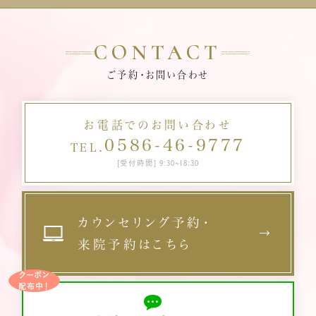
みを感じる場合がある 肌の引きつり感：糸で肌を引き上げているため、
糸がなじむまで引きつりを感じる場合がある 傷：極細の針を使用する
CONTACT
ためが大きな傷跡はほぼ残らないが、かさぶたは生じる 肌のデコボコ
感：2週間程度で落ち着くが、糸を刺した箇所が少しくぼむ場合がある
ご予約・お問い合わせ
施術を受けられない方 以下の方は、施術を受けられない可能性があり
ます。不安な場合は、カウンセリング時に相談しましょう。 授乳中、妊娠
中、またはその可能性がある方 重い心疾患や糖尿病を患っている方
お電話でのお問い合わせ
ケロイド体質でお困りの方 糸の成分にアレルギーをお持ちの方 ひど
0586-46-9777
TEL.
い肌荒れ、皮膚炎がある方 まとめ 今回は、糸リフトの種類や効果の持
[受付時間] 9:30~18:30
続方法について解説しました。糸リフトの持続効果を長くする方法をま
とめると、以下の通りです。 持続効果の長い糸を使う 糸の本数を増や
す 口を大きく開けないように表情に気を付ける 顔に刺激を与えない
その他にも、通院するクリニック選びも重要になります。糸リフトの施術
カウンセリング予約・
は、ただ糸で引き上げれば良いというわけではなく、挿入する方向や深
来院予約はこちら
さなど、技術と経験が必要となるためです。 経験の少ない医師が施術
を行うと、引きつりが起こったり、糸が浮き出て見えてしまったりする場
クーポン
配布中！
合があります。 一宮美容クリニックの医師は経験が豊富です。1人ひと
りに合わせた挿入方法や、少しでも施術の痛みが軽減できるような施