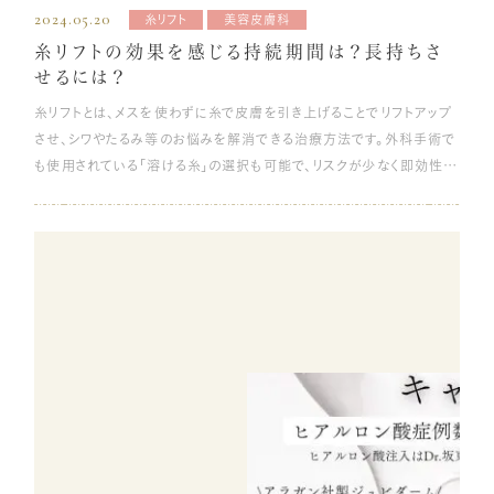
くみの影響が強く出てしまいます。普段は二重のラインで折りたたまれる
合、この内出血は10日程度で消えてなくなるため、特に処置をしなくて
かかります。一方、眉下リフトは腫れや内出血はおおよそ5日までがピー
ダウンタイムも短くて済む点です。ヒアルロン酸を注入したすぐ後から
2024.05.20
糸リフト
美容皮膚科
箇所も、うまく折りたたまれず、一重になってしまうことがあるのです。泣
も問題ありません。 縫合が必要な施術をした場合は、約1週間～10日
クとなり、1〜2週間ほどで消失します。 ばれにくい 眉下リフトは、目の
効果を実感でき、施術も注射するだけのため、ダウンタイムもおよそ1～
糸リフトの効果を感じる持続期間は？長持ちさ
いた後にまぶたが腫れ一重のようになるのも同じ原理だといえます。 一
後に抜糸を行うケースが多いです。一時的に鼻水やくしゃみの症状が
本来の形を変えるわけではなく、たるんでしまった皮膚を切除する施術
2日で済みます。上記であげた糸リフトやハイフなど、他の美容療法と併
せるには？
般的には朝にむくみが強くなり、顔にたまった水分は日中のうちに重力
現れることもありますが、2週間程度で腫れや痛みとともにに、ほとんど
のため、若々しくなった印象は与えますが、変化がとても自然です。 ま
用しやすい施術のため、お悩みによって組み合わせることも可能です。
糸リフトとは、メスを使わずに糸で皮膚を引き上げることでリフトアップ
で足元に下がります。むくみが原因で二重から一重になった場合、昼か
治まっているでしょう。 3～6カ月後 痛み、腫れ、内出血などの症状はも
た、上記の通り傷跡が目立ちにくくダウンタイムが短いこともあり、他の
デメリットとして、効果が徐々になくなっていくため、効果が弱くなったタ
させ、シワやたるみ等のお悩みを解消できる治療方法です。外科手術で
ら夜にかけて二重が戻ることが多いです。 まぶたをこする癖 まぶたの
うほとんどありません。しかし、切開が必要な施術を受けた場合は、やは
施術よりも周囲に整形がばれにくくなります。 眉下リフトが向かない人
イミングで再び施術を受けなくてはならない点です。ヒアルロン酸の種
も使用されている「溶ける糸」の選択も可能で、リスクが少なく即効性も
皮膚は薄くてデリケートなため、頻繁にこすると皮膚が伸びて二重が一
り施術部位に一時的に傷跡が残ります。 鼻整形では、目立たない場所
施術を受けたいと考えていても、眉下リフトが向かない場合があります。
類にもよりますが、およそ半年ごろから効果が弱くなっていきます。 ほう
あるため人気があります。 しかし、半永久的な効果はなく、糸がゆるん
重になる原因になることがあります。このような刺激は眼瞼下垂になり
にごくわずかな箇所へメスを入れますが、傷跡が完全に目立たなくなる
事前にしっかり確認しておきましょう。 目と眉下の間隔が狭い方 施術
れい線を予防するには？ これまで、すでにあるほうれい線に対するセル
だり完全に溶けたりしてしまうと、次第に効果が薄れていきます。 今回
やすかったり、眼球に傷をつけてしまったりといったリスクも伴います。
には3カ月以上かかると言われています。 鼻整形のダウンタイム中の過
自体は可能ですが、眉下リフトは目と眉下の間の皮膚を切除するため、
フケアや美容療法を紹介してきました。しかし、ほうれい線を予防する
は、そんな糸リフトの持続期間を最大限に引き出すためのアフターケア
眼瞼下垂になると自力でまぶたが開きづらくなり、代わりに眉で目を開
ごし方 施術の切開の有無に関わらず、施術を受けた後は患部に負担
もともと目と眉下の間隔が狭い場合、さらに近くなってしまいます。バラ
方法もあります。できるだけ早い段階から予防を始めておくことで、年齢
方法や、選択する糸の種類の他、施術のポイントまで詳しくご紹介して
けようとします。 眉が上がるため、目と眉の間が広くなって、目の上のく
がかかっています。施術後はしばらく安静に過ごしていただくことをおす
ンスよく見えれば問題ありませんが、目と眉の距離が近くなりすぎて違
を重ねた時に、薄く目立たなくすることができます。 そのためには、原因
いきます。 糸リフトの効果とは 糸リフトの治療効果は、以下の通りです。
ぼみや額のしわを引き起こしてしまいます。 二重まぶたに戻りにくいだ
すめします。ここでは、ダウンタイム中の過ごし方と、その間にやってはい
和感のある仕上がりになる可能性があります。 目元の印象に大きな変
となる肌のたるみを防ぐこと、つまり、肌のハリと弾力を保つこと、表情
たるみの解消 小顔効果 毛穴、小じわ改善 肌のハリアップなどの美肌
けでなく、額のしわや目の周りの筋肉がこわばった状態が続くので、頭痛
けないこと、注意点などについて詳しく解説していきます。 洗顔・メイク
化を求める方 眉下リフトは、目と眉下の間のたるみを取る施術です。本
筋の筋力を低下させないことが重要です。具体的な方法をご紹介しま
効果 糸リフトとは、トゲのような微細な突起（コグ）のついた糸を極細の
や肩こりにもつながってしまうのです。 できる限りまぶたをこすらないよ
施術直後から1週間程度は、患部を濡らさないように注意が必要です。
来の目の形を変えるような施術ではないため、本来の目の形から更に
しょう。 食事管理 食生活には注意が必要です。肌によいとされるビタミ
針を使用して皮膚の下に通し、顔を物理的にリフトアップすることがで
う、日常で心がけることが予防になります。花粉症やアトピー性皮膚炎
患部以外はいつも通り洗って問題ないですが、患部が濡れないよう気
大きくなることはなく、一重を二重にするような施術でもありません。 眉
ンA・C・Eや、肌を作るもととなるたんぱく質を多く含む食べ物を、積極
きる治療方法です。直接気になる箇所にアプローチできるため、即効性
などの方は、まぶたにかゆみを感じて、思わずこすってしまうことも多い
をつけて洗顔してください。 メイクは、切開しない施術であれば当日か
下リフトの手術を行ったからといって劇的な変化を加えることはできな
的に取り入れてみましょう。 油が多すぎる食事や暴飲暴食、極端に食
があり確実な効果を得ることができます。 たるんだ皮膚を引き上げるだ
かもしれません。軟膏、内服薬等、適切な治療でまぶたに負担をかけな
らでも可能です。切開した場合は、施術後1週間程度経って抜糸が完了
いと理解する必要があります。その反面、とても自然に目元をすっきりと
事を減らすことは、肌を美しくする栄養だけでなく、健康を維持するた
けでなく、肌の奥深くの真皮層を刺激することで、コラーゲンの生成を
いようにしましょう。 まぶたの皮膚が厚くなる なんらかの原因でまぶた
した後であれば可能です。 洗顔もメイクも、切開の有無に関わらず、施
させる施術となります。 眉毛の細さが気になる方 眉下リフトの施術で
めに必要な栄養も届かなくさせてしまいます。バランスの良い食事を心
促進し、肌のハリや毛穴、小じわ改善など、美肌効果も期待できます。
に刺激が与えられ続け、炎症が起きると、まぶたの皮膚が厚くなること
術後1週間～2週間程度は、鼻の形に影響を与えないよう、できるだけ
は、眉下の皮膚を切除する際に、眉毛の生え際ラインで切開を行いま
がけましょう。 生活習慣が不規則な生活や無理なダイエット生活を送