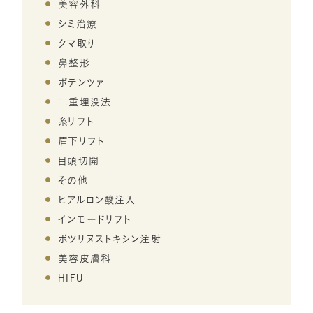
美容外科
施術部位にあまり触れない 糸リフトは、コグで皮膚をひっかけてリフト
チ等の軽い運動で大丈夫です。階段の上り下りや、帰宅時一駅分歩い
ため、少しの差で印象が大きく変わる部位です。施術を行う医師には、
るため、どの美容療法が適しているかは、医師とともによく相談していた
シミ治療
アップする施術方法です。そのため、マッサージなどで施術後の糸リフト
てみる、といった小さなことから始めても。 あまりきつい運動は続かな
センスとスキルが重要とされています。お客様自身のアフターケアももち
だくのがよいでしょう。 まとめ 年齢とともに目立ってしまい、どうしても
クマ取り
が安定していない箇所を動かすことで、コグが外れてしまったり、よれて
い可能性があるので、日常生活の中に取り入れやすい適度な運動にチ
ろん大切ですが、事前のカウンセリングも非常に重要です。 一宮美容ク
消えてくれないほうれい線。美容療法を含めて、目立たせない方法はい
しまったりする場合があります。 少なくとも1～2か月程度が経過して糸
ャレンジしてみましょう。全身運動をすることで、全身の筋肉が動いて血
鼻整形
リニックでは、多数の鼻整形症例数を有しており、全国から数多の指名
くつもありますが、お肌の状態や骨格、日常生活など、それぞれ抱える事
が安定するまでは、施術箇所のマッサージやエステなどは控えましょ
液が循環しやすくなり、むくみが取れやすくなります。 歩くのが難しいと
をいただいている院長がカウンセリングし、細かいシミュレーションを行
ポテンツァ
情は異なります。 効果の持続期間や継続的な費用など、さまざまな条
う。脱毛エステなどは可能ですが、エステ前に糸リフトをしていること担
きや立ち仕事、オフィスワークの方は、一時間に一度立ち上がって、か
います。 術前のカウンセリングで、しっかりとお客様の理想についてヒア
件を加味した上でご自身に合った方法を選ぶことで、より高い効果を
二重埋没法
当者に伝えるようにしましょう。 大きく口を開けない 口を大きく開ける
かとの上げ下げを10回ほど行うのも効果的です。長時間同じ姿勢でい
リングして進めていきますので、疑問や不安、心配な点があれば遠慮な
実感できるでしょう。 日常的なセルフケアももちろん大事なことですが、
糸リフト
ことは、コグが外れたり糸が伸びたりズレてしまうなど、効果が薄れてし
るのを避けるようにし、血行の改善を促しましょう。 二重が安定しない
く医師へお伝えください。 お客様の理想に近づけるよう、一人ひとりに
限界を感じている、早く効果を求めたいという方は、ぜひ一度一宮美容
眉下リフト
まう原因となります。 施術後1～2か月程度はご飯を食べる際に、大きな
人におすすめの二重整形は？ 二重が安定しないお悩みをお持ちの方
合った施術方法をご提案いたします。 一宮美容クリニックの鼻整形の
クリニックまでご相談ください。
目頭切開
ものや固い食べ物はできる限り避けることをおすすめします。口を大きく
や、美容整形が初めてで不安もあるという方には、埋没法による整形が
詳細はこちら
開ける可能性がある歯医者に通うのも、施術後1～2か月は控えた方が
おすすめです。二重整形の手段として並ぶ切開法に比べて施術時間が
その他
良いでしょう。 計画的に再施術をする 糸リフトの効果は、半永久的で
短く、まぶたへの負担が少なく済みます。 埋没法の種類 埋没法には、
ヒアルロン酸注入
はありません。いずれ、肌は加齢などで重力に負け、たるんできてしまい
「挙筋法（きょきんほう）」と「瞼板法（けんばんほう）」という2種類があり
インモードリフト
ます。 糸の効果が完全になくなってしまってから再度糸リフトで引き上
ます。挙筋法とは、まぶたを持ち上げる糸を眼瞼挙筋（がんけんきょき
ボツリヌストキシン注射
げるのは、糸への負担が増えるだけでなく、顔の印象が変わってしまう
ん）という筋肉に通す方法で、瞼板法は、瞼板（けんばん）という組織に
美容皮膚科
可能性があります。すべての効果がなくなる前に、計画的に予約を取
糸を通す方法です。 まぶたは、まぶた内の組織である瞼板が眼瞼挙筋
HIFU
り、施術のサイクルを決めるようにしましょう。 持続期間は、個人差はあ
という筋肉に引っ張られて開く構造になっています。瞼板と眼瞼挙筋を
りますが、糸の種類や他の治療との組み合わせによっても長くできます。
つなぐ「挙筋腱膜（きょきんけんまく）」という箇所が、途中で枝分かれし
カウンセリング時に相談し、定期的に施術を受けられるように計画して
ているのが二重まぶた、枝分かれしていないのが一重まぶたです。 挙筋