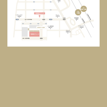
度は歯科治療を控えるようにしましょう。大きく口を開け続ける必要が
高いです。イメージと違ったり、思うようにデザインできなかったりと仕
ある歯の治療は、糸の張りが弱まる可能性があります。歯科で治療中の
上がりに不満を感じることが多くなる可能性があります。 自分がどのタ
場合は、担当の歯科医に相談してください。 固い食べ物は避ける 施術
イプのまぶたなのか、どういう方法が向いているのかわからず不安な方
後すぐの引っ張られている感覚ある内は、固い食べ物は避けましょう。
は、一度カウンセリングを受けてみることをおすすめします。クリニック
固い食べ物を食べることは、顎を強く食いしばる必要があるため、糸の
では医師に診てもらいながら、仕上がりイメージを相談できるので、個
張りが弱まる可能性があるためです。 なるべく咀嚼をしないで済むよう
人に似合った施術の提案が可能です。 納得のいく二重まぶたを手に入
な、やわらかいゼリーやおかゆなどでの栄養補給ををおすすめします。
れるためにも、気軽に相談してみましょう。 まとめ 今回は対処法として
以上のように、普段の何気ない行動や習慣などに気を付けるだけでも、
二重まぶたを維持する方法もご紹介しました。 まぶたはほかの肌に比
糸リフトの効果がより持続する可能性があります。 糸リフトのメリットと
べて薄いため、外部の刺激を受けやすい箇所です。まぶたが刺激を受
リスク 次に、糸リフトを施術する大きなメリットとリスク、施術が受けら
け続け、厚くなったり、たるんだりするのが原因で、二重まぶたが一重ま
れない方などについても説明します。 メリット 糸リフトの最大のメリッ
ぶたになってしまうことがあるので注意しましょう。 二重まぶたが一重
トは、ダウンタイムが約1週間と短く、施術後すぐに効果を得られます。1
まぶたになってしまう原因は、むくみやまぶたをこする癖などの日常の
回の施術時間は糸の本数によっても異なりますが、約30分と短めです。
何気ない習慣の中に潜んでいます。生活習慣の見直しやセルフケアによ
また、施術料金がメスを使用する治療に比べて安価であることも人気
っても二重まぶたを維持することが可能です。 加えて、二重まぶたの維
の理由です。 さらに、糸を挿入する刺激でコラーゲンやエラスチンの生
持におすすめの美容整形として埋没法があります。生活習慣やセルフケ
成が促進され、肌のハリが良くなるという若返りの効果が得られるのも
アにプラスして、「より二重まぶたを安定させたい！」という方にはとても
魅力のひとつです。 リスク メリットの多い糸リフトにも、以下のようにい
おすすめです。 二重まぶたが一重まぶたになってしまった場合もあきら
くつかリスクや気を付けるべき点があります。 腫れ、むくみ、内出血：1週
めずに、原因を明らかにして、自分に合った対処法を実践していきまし
間程続く可能性がある 痛み：施術箇所を擦る、口を大きく開けると、痛
ょう。 ▼一宮美容クリニックの二重埋没法のページはこちら