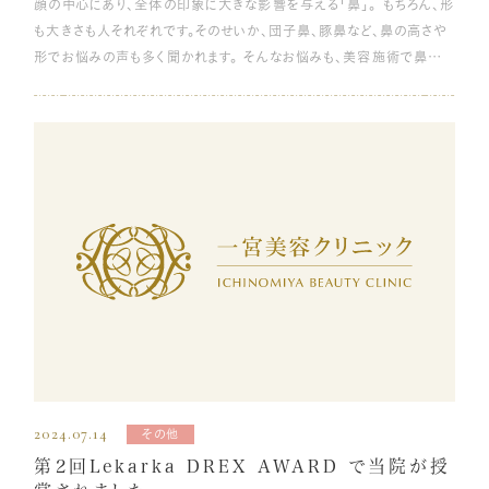
顔の中心にあり、全体の印象に大きな影響を与える「鼻」。 もちろん、形
よって全身の筋力が衰えていきますが、目元の筋力も同様に衰えます。
れい線の原因である「肌のたるみ」は、表情筋の筋力低下によって引き
も大きさも人それぞれです。そのせいか、団子鼻、豚鼻など、鼻の高さや
目の周りには眼輪筋と呼ばれる筋肉があります。眼輪筋が衰えると、まぶ
起こされます。表情筋は、普段から笑ったり会話したりすることで、自然
形でお悩みの声も多く聞かれます。 そんなお悩みも、美容施術で鼻の
たを持ち上げる力が弱くなり、皮膚がたるんでしまいます。一度衰えた
と鍛えられる筋肉です。 マスクを着用する機会が多い場合は、口元を意
高さだけでなく、幅・形、鼻孔の大きさなどに少し手を加えるだけで、大
眼輪筋を戻すことは難しいため、できるかぎり維持できるよう、日ごろか
識しなくなり、筋肉が衰えやすくなります。普段から会話の頻度が少なか
きく印象を変えることが可能です。 一宮美容クリニックでは多数の施
ら眼輪筋を鍛えるトレーニングを行うことが大切です。 加齢による肌に
ったり、マスクが必要な生活をしたりしている方は、ほうれい線が目立ち
術実績を誇る院長を筆頭に、確かなセンスと技術を持つ医師たちによ
ハリや潤いを与える成分の減少 肌の弾力を保つ成分であるコラーゲ
やすくなる傾向があるのです。 トレーニングで表情筋を鍛えることによ
って、お客様の理想にあった施術方法を提案いたします。 この記事で
ンとエラスチンなどは、加齢や紫外線が原因となり、自然と減少してしま
って、肌のたるみを改善して、ほうれい線を目立たなくする方法がありま
は、鼻整形の施術方法や術後のダウンタイム、その間に現れる症状や
います。お肌の潤いを保つ成分であるヒアルロン酸も同じように減少し
す。表情筋のトレーニングには多くの種類があり、さまざまなSNSや
適切な過ごし方について詳しく解説します。 一宮美容クリニックの鼻
ていくため、肌のハリや潤いがなくなることで、たるみの原因につながり
WEBサイトでも紹介されています。 有名なものには、頬全体の筋肉を
整形の詳細はこちら 鼻整形のダウンタイムとは？ 鼻整形の施術方法
ます。 アイテープやコンタクトレンズなどの使用 二重メイクで日常的に
鍛えるために、頬に空気をためて数秒間ぷくっと膨らませる方法、顔全
にはさまざまな種類があります。ダウンタイムごとにわけると、鼻の内部
使っている方も多いアイテープなどもたるみの原因となる可能性が高
体で「あいうえお」と大きく動かす方法、指全体で10秒間ほうれい線を
に手を加えるクローズド手術と、皮膚を切開して鼻の軟骨や骨を小さ
いです。 二重にするためにまぶたを伸ばした状態を維持しつづけるた
引き上げる方法などがあります。 自分に合った続けやすいトレーニング
くしたりするオープン手術です。 クローズド手術は、鼻の内側から切開
め、その分まぶたの皮膚が伸びてしまいます。肌の刺激によってコラー
はどれか、調べてみるとよいでしょう。ただし、トレーニングをやりすぎる
や注入を行うため施術後の傷跡が目立ちにくい手法です。身体への負
ゲンなどを作り出す機能が低下することで、肌の弾力を失うことにつな
と、皮膚が伸びてしまうので注意が必要です。 マッサージ 頬のたるみ
担も軽く、ダウンタイムも短くて済むものが多いです。 オープン手術は、
がります。 また、ハードコンタクトレンズの長時間使用は、上まぶたを支
はマッサージでも改善できます。骨と皮膚や筋肉をつなぐ靭帯（リガメン
メスを使用して皮膚を切開する必要があるため、クローズド手術に比
えている筋肉の収縮力が低下してまぶたが下がりやすくなると考えられ
ト）は、加齢によって固くなってしまうため、放っておくと肌の弾力がなく
べると負担も大きく、その分ダウンタイムも長くかかります。 一宮美容ク
ています。 目の酷使や生活習慣 スマートフォンやパソコンなどを長時
なり、頬がたるむ原因となります。 ほうれい線を目立たなくするには、こ
2024.07.14
その他
リニックで扱っている鼻整形術は、下記の通りです。同じ施術でも、切開
間使用している方も注意が必要です。 画面を見続けているときは、まば
の硬くなった靭帯や、特に口の周りの筋肉、「側頭筋」と呼ばれるこめか
第2回Lekarka DREX AWARD で当院が授
する方法と切開しない方法があるため、効果が持続する期間やダウン
たきの回数が少なくなるため、まぶたの筋力の衰えが加速し、たるみに
みから耳の上あたりを、やさしくほぐすと効果的です。 また、血流の悪さ