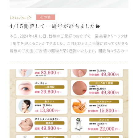
心配な方は、ネックピローを活用すると鼻がぶつからないように寝るこ
通院や抜糸について教えてください。 術後は痛み止めと抗生剤を処方
施術前 施術後 施術名 ほうれい線ヒアルロン酸治療 施術の説明 加
大変お得になっています‼️🎊 皆様のカウンセリングのご予約をお待ち
が大きな魅力です。 溶けない糸 一方で、溶けない糸の特徴は以下のと
な水分をため込んでむくみを引き起こす原因となるので注意しなくては
とができます。 口の中の乾燥対策 施術後は鼻がとても敏感になってお
しますので、その後痛みや炎症などもなく経過が良ければ、経過観察の
齢とともに現れるほうれい線にヒアルロン酸を注入することで、シワを改
しております🙇
おりです。 糸が体内に残る 持続期間が溶ける糸に比べて長い 顔の引
なりません。寝不足の状態は代謝が悪くなり、水分や疲労物質が身体に
り、痛みを感じやすくなっています。自然と口呼吸になり、口の中が乾燥
2024.04.18
ため１～２回ほど通院していただきます。また、診察のため術後１ヶ月後
善する施術です。 オリジナルで作成した注射針と院長考案の注入法
その他
きつりや、加齢によるズレなどのリスクがある 溶けない糸の最大のメリ
留まり、酸素不足の状態に陥ります。 人体の活動には酸素が不可欠で
して、さらに炎症を引き起こす可能性も高くなります。 マスクを着用し
に診察を行います。また、抜糸は施術後約１週間後に行います。 Q:入浴
で、顔全体のバランスを整えるオーダーメイド治療を行います。 シワや
4/15開院して一周年が経ちました💫
ットは、糸が吸収されないため持続期間が長いことです。ただし、効果は
す。酸素不足の状態になると、身体が酸素を運ぼうと血管中の血液量を
たり、のどに直接塗るスプレーや加湿器を使用したりして、口の中が乾
や洗顔はいつからできますか？ 目元を避ければシャワーと洗顔は施術
たるみの原因となる周囲の組織も含めて、トータルフェイシャルトリート
本日、2024年4月15日、皆様のご愛好のおかげで一宮美容クリニックは
半永久的に持続するわけではありません。糸についているコグが加齢や
増やすため、さらに水分をため込みます。それにより、むくみにつながっ
燥しないよう気をつけてください。 鼻整形のダウンタイムで仕事や学校
の翌日から可能です。入浴は血行を促進させ、腫れや赤みが出てしまう
メント治療ができます。 施術のリスク （副反応） 注入後少し膨らみや
１周年を迎えることができました。 これもひとえに当院に通ってくださる
接触などではずれてしまった場合、次第に効果を失ってしまいます。 持
てしまうのです。 お酒の飲み過ぎや睡眠不足は身体の健康上も良くあ
はどうしたらいい？ 鼻整形のダウンタイムには、強い痛みや、施術にも
可能性があるため、１週間以上空けようにしてください。 Q:当日からメ
腫れが生じることがあります。 次第に馴染んでいきますが、2日〜3日間
皆様のご支援、ご厚情の賜物と深く感謝いたします。 開院時は9名のス
続期間は概ね3年ですが、体内に異物感が残り続けることで炎症を引き
りません。これを機にしっかりと改善しましょう。 ホットタオルで老廃物
よっては出血も伴います。一定期間安静にしていただく必要があります
イクはできますか？ 目元以外であれば術後のすぐ後からメイク可能で
位症状が続くこともあります。 ※個人差があります。 施術の価格
タッフで開院いたしましたが、現在はスタッフも倍増、部屋数も改築工
起こしたり、コグが変にはずれてしまうことで、引きつりやよれてしまった
の排出を促す 二重まぶたを保つには、ホットタオルを使用して目元を
が、仕事や学校に行ってもいいものでしょうか？ 上記で説明したよう
す。ただし、目元のメイクは抜糸が終わるまでは控えるようにしてくださ
59,800円（税込）〜438,000円（税込） ダウンタイム ほぼなし～2週間
事するまでの規模とすることができました。 本日を無事迎えることがで
りなどのリスクがあります。 加齢によって糸が浮き出てきてしまうという
ケアすることも効果的です。 目元に疲れがたまると、血行が悪化し、老
に、メスを使用した施術の場合、痛みと腫れのピークは施術後2・3日程
い。 Q:どのくらいでアートメイクができるようになりますか？ 術後1ヶ月
程度 ほうれい線治療についてのよくある質問 ほうれい線治療につい
きたのは、当院に通っていただいている皆様のおかげです。 開院以来
事例もあるため、効果がなくなった場合や、再び施術を行うためには、
廃物が排出されず、むくみの原因になります。 血行改善には、手軽にで
度がピークです。個人差がありますが、この間に出血が起こりやすいた
程度は空けていただくようお願いしています。 Q:コンタクトレンズはい
て、よくある質問をご紹介します。 Q：ほうれい線ができやすい人とでき
約7,000人の患者様をお迎えすることができました。 開院時に私につ
抜糸を行わなければなりません。現在、溶ける糸が主流になっているの
きるマッサージやホットタオルでのセルフケアがおすすめです。 ここで
め、施術から1～2日程度は休暇を取っておくとよいでしょう。休んでい
つまで着けない方がいいですか？ コンタクトレンズはハード・ソフト共
ない人の違いはなんでしょうか？ ほうれい線の原因は、加齢による肌の
いてきてくれ、いつも頑張ってくれているスタッフ達にも大変感謝して
は、この点のリスクが大きいという理由もあります。 溶ける糸と溶けない
は、ホットタオルを使ったケアの手順をご紹介します。 水に濡らし、固く
る間は安静にしてお過ごしください。 その後は医師の指示に従って薬
に腫れが引くまでは使用を控えてください。また、違和感がある場合は
たるみのため、年齢を重ねた方ほど目立ちやすい傾向があります。また、
おります。 今後も高レベルの美容医療をご提供できるようスタッフ一
糸、それぞれにメリットやデメリットがありますが、リスクをしっかりと確
絞ったタオルをラップで包んで、電子レンジで約1分温めホットタオル
の服用を続けてもらいながら、仕事や学校へ復帰できます。患部の赤み
すぐに使用を中止し、クリニックへご相談ください。 Q:眉下リフトはどれ
もともとの骨格や頬の筋肉の付き具合によっても左右されます。 それ以
同、技術、知識の向上より一層のホスピタリティーの精神を持って歩ん
認し、十分に納得した上で糸の種類を選ぶようにしましょう。 溶ける糸
を作ります。 １とは別に、冷たい水につけてしぼったタオルを用意しま
や腫れが気になる場合は、マスクを着けておくと、口の中の乾燥も対策
くらい効果が持続しますか？後戻りの心配はあるのでしょうか？ 眉下リ
外の問題だと、元の骨格に問題がなくても、口の片方だけで噛む癖があ
でいきたいと思います。 今後とも何卒ご愛好いただきますよう、よろしく
の種類と持続期間の違いは、次項で解説していきます。 糸リフトの効果
す。 温めたホットタオルを、目を閉じた状態で、まぶたの上に5分ほどの
できて便利です。 鼻整形に関するよくある質問 Q：施術中に痛みはあり
フトは切開して縫合しているため、効果は半永久的です。後戻りするケ
ったり、寝るときの体勢に問題が合ったり、骨格が歪むような癖や習慣
お願い申し上げます。
の持続期間とは 糸リフトの持続期間は糸の種類や本数、施術後の過ご
せます。 ※やけどを防ぐため、電子レンジから取り出したばかりのタオル
ますか？ A：施術の前に局所麻酔を行います。麻酔を注射する際にチク
ースはほとんどありません。加齢によって皮膚切除で取りきれなかった
を持っていると、血流が悪くなって、ほうれい線が目立ちやすくなります。
し方で大きく変わります。ここでは、溶ける糸の種類ごとの持続期間の
は、少し冷ましてから使いましょう。 ホットタオルをのせて5分経過後、
っとした痛みがありますが、施術中に痛みを感じることはほとんどありま
皮膚がたるむことで後戻りを感じることもありますが、再施術される方
Q：ほうれい線が目立ちやすいかチェックする方法はありますか？ チェ
違いについて詳しくご紹介します。 PDO（ポリジオキサノン）・・・1年程
冷たいタオルに取り替え、約1分まぶたを冷やします。 １～４までを数
せん。痛みが心配な場合は、気軽に医師へご相談してください。 Q:妊
もいます。 Q:術後何年か経ってまたたるみが気になってきた場合、何度
ックする方法はあります。 頬の皮膚を口元から耳にかけて、指全体で軽