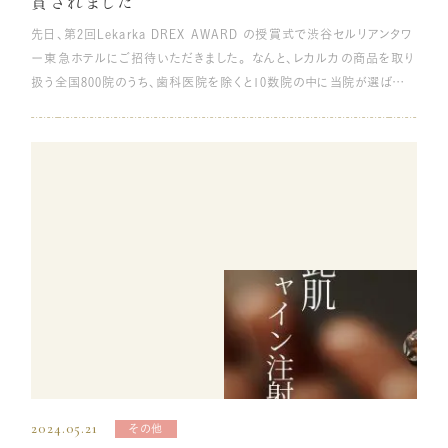
賞されました
タイムの長さなども踏まえて考えてみましょう。 IBC（切らない隆鼻術）
つながります。 また、過度な飲酒や喫煙も肌の水分を減らしてしまいま
やむくみも、ほうれい線に限らず、さまざまな肌トラブルの原因となりま
先日、第2回Lekarka DREX AWARD の授賞式で渋谷セルリアンタワ
PCL(ポリカプロラクトン)というメッシュ状の素材を挿入して鼻を高く
す。ビタミンC不足が起こることで、肌のくすみやたるみの原因となりま
す。顔のむくみを取るマッサージや、首の凝りをほぐすマッサージも合わ
ー東急ホテルにご招待いただきました。 なんと、レカルカの商品を取り
する、メスを使わない鼻の整形術です。 PCLは安全性の高い新素材
す。目元だけではなく、全身に関わることなので、たるみを加速させない
せて行なうと、より効果があります。 表情筋のトレーニングと同様、やり
扱う全国800院のうち、歯科医院を除くと10数院の中に当院が選ばれ、
で、持続効果も半永久的です。施術時間も30分と短時間で済み、ダウン
よう、できる限り規則正しい生活を意識することが大切です。 眉下リフ
すぎると皮膚が伸びてしまうので、マッサージを行う際はオイルやクリ
特別奨励賞を受賞しました✨ この受賞に向けてスタッフ一同1年間頑
タイムも短いためほとんど負担がなく鼻の形を変えることができます。鼻
ト（眉下切開）はこんな方におすすめ 眉下リフト（眉下切開）がおすすめ
ームを使うことがおすすめです。 美顔器 顔の筋肉をほぐすためには、
張ってきたので本当に嬉しく思っております😊 レカルカは当院が開院
の低さでお悩みの方におすすめの施術方法です。 鼻尖形成術 「鼻尖」
なのは、次のような方です。 加齢によりまぶたがたるみ三角目になって
手や指を使ったマッサージだけでなく、美顔器を使う方法もあります。
当初から導入させていただいており、現在では多くの患者様にご愛用
とは鼻先のことで、鼻尖形成術は鼻先の軟骨（鼻翼軟骨）の大きさや形
いる 加齢や紫外線の影響によって、まぶたの皮膚がたるんでしまうと、
ほうれい線には、微弱な電流で筋肉をほぐすEMSタイプや、高周波の電
いただいております。 開院して僅かの時期に会長が当院に足を運んで
を調整する施術方法です。鼻先を調整することで、顔を横から見た際の
化粧品やマッサージでの改善は難しくなります。その場合、眉下の切開
磁波で肌に振動を与えるRFタイプの美顔器がおすすめです。 どちらも
くださり、スタッフに向けてお話をしてくださったこと、本当に感謝して
Eライン（鼻先、口、あご先を結ぶライン）を美しく見せる効果がありま
を行い余分な皮膚を取ることで、まぶたが持ち上がり、三角目が丸く若
皮下組織に刺激を与えて、コラーゲン生成を促す効果も持っているた
おります。 レカルカスタッフの皆様の情熱と愛のある商品の魅力を当院
す。 他にも、鼻孔を目立ちにくくさせたり、団子鼻をシャープに見せたり
返ります。 また、まぶたのたるみによって視界が遮られ、目を大きく開け
め、肌のハリや弾力を引き出し、ほうれい線の原因である肌のたるみを
の患者様にお伝えできるよう今後とも努めてまいります。 居原田麗先
することもできます。メスを使用する方法と、使用しない方法の２種類が
ようとする癖ができることで、慢性的な肩こりや頭痛を起こしているケ
改善できます。 メイク ほうれい線がまだ薄い段階であれば、メイクで目
生のムービーもあり、ずっと忘れない授賞式になりました。 この度は、
あります。 鼻中隔延長術 「鼻中隔」という鼻孔を左右に分ける壁を延
ースもあります。そういった症状も、目元をすっきりさせることで解消さ
立たせなくすることも可能です。肌なじみの良い色のコンシーラーを選
素敵なパーティーにご招待いただき、ありがとうございました✨ レカル
長させる施術です。メスを使用する方法と、使用しない方法の２種類が
れる可能性があります。 上まぶたが厚く腫れぼったい 若い方でも、上ま
び、ほうれい線から斜め上に軽くコンシーラーを引き、指でぽんぽん叩
カママ、梅田社長をはじめとするスタッフの皆様、本当にありがとうござ
あります。 従来では、患者様の身体の別の部位（耳など）から軟骨を摂
ぶたの厚みや腫れが気になる方がいるかもしれません。まぶたがかぶさ
きながら上方向になじませます。 仕上げにパウダーファンデーションや
いました✨
取して、鼻中隔へ移植する方法しかありませんでした。最近では、ヒアル
って開きにくい方にも眉下リフトはおすすめです。厚ぼったく腫れている
フェイスパウダーをはたいて完成です。 この時、仕上げのファンデーシ
ロン酸や医療用の溶ける糸を注入することにより、切開の必要がない、
ように見える印象の目元も、施術を行うことで、すっきりと軽やかな印象
ョンを分厚く塗ると、逆にほうれい線が目立ってしまうので、できるだけ
お客様のご負担を大きく減らすような施術方法が実現しています。 鼻
になります。 本来の二重ラインがたるみで見えなくなってる 加齢やハ
薄く塗るように気を付けましょう。 ほうれい線を消す方法【美容治療
全体のバランスを整えることができ、鼻が高くなったような印象を得ら
ードコンタクトレンズ・アイテープの使用などによって皮膚が伸び、もと
編】 セルフケアでほうれい線を目立たなくする方法をご紹介しました
2024.05.21
その他
れます。鼻先が上を向いていて鼻孔が目立つ、いわゆる豚鼻でお悩みの
もとはっきり見えていた二重のラインが狭まって見えなくなってくること
が、個人でケアするには限界があります。加齢による肌の代謝機能の低