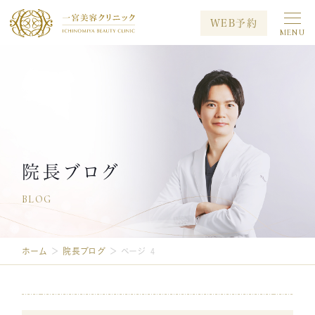
WEB予約
MENU
初めての方へ
当院について
治療メニュー
料金案内
キャンペーン
症例写真
院長ブログ
BLOG
メディア出演
院長ブログ
採用情報
ホーム
＞
院長ブログ
＞
ページ 4
プライバシーポリシー
お問い合わせ