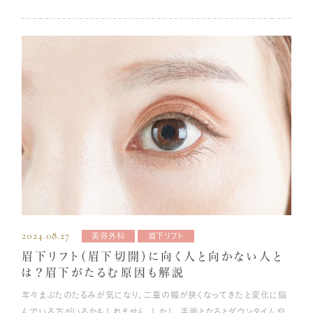
が、若い方でも悩んでいる方はいます。 この記事では、ほうれい線の年
齢別の特徴や原因、消し方、予防方法について詳しくご紹介します。 ほ
うれい線とは？ 「ほうれい線」とは、小鼻の外側から口の横まで伸びるハ
の字型の線です。頬と口周りとの境界線であり、厳密には「シワ」ではあ
りません。「鼻唇溝（びしんこう）」とも呼ばれます。 一般的にほうれい線
は、加齢による肌のハリや筋肉の低下が原因で目立っていくといわれて
います。各年代でどのように変化していくか、解説します。 年代別ほうれ
い線の特徴と原因 ほうれい線の主な原因は、加齢によって表情筋が衰
えることによってできる「肌のたるみ」ですが、頬についている脂肪や筋
肉の多さや、鼻横の溝が目立ちやすい骨格をしている人は、若くてもほ
うれい線が目立ちやすいです。 ここでは加齢によるほうれい線の原因に
注目し、年代別にどんなことが要因で肌のたるみが引き起こされるのか
を詳しく解説していきます。 10～20代 肌のハリを保つコラーゲンやエ
ラスチンの生成力は18歳がピークで、10～20代は、各年代の中でも最
2024.08.27
美容外科
眉下リフト
も肌の状態がよいです。ほうれい線の原因である肌のハリや筋肉の低下
眉下リフト（眉下切開）に向く人と向かない人と
はほとんど見られないため、ほうれい線もほとんど目立ちません。 しか
は？眉下がたるむ原因も解説
し、他の年代と比べると、パソコンやスマートフォンのやりすぎや過剰な
年々まぶたのたるみが気になり、二重の幅が狭くなってきたと変化に悩
ダイエットを行う方が多いです。それにより、血流が悪くなったり、栄養
んでいる方がいるかもしれません。しかし、手術となるとダウンタイムや
が不足したりして、肌の状態が悪化するケースも多く見受けられます。