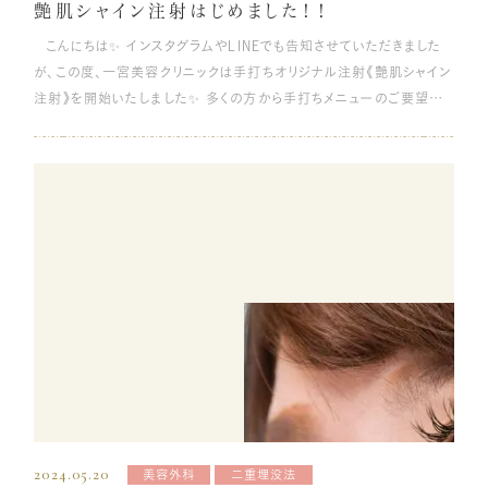
艶肌シャイン注射はじめました！！
方におすすめです。 小鼻縮小内側法（小鼻縮小外側法） 鼻全体、また
があります。こちらも眉下リフトを行うことで、元の二重幅に戻すことが
下は避けては通れない問題であり、完全に消すことはできません。 ほう
こんにちは✨ インスタグラムやLINEでも告知させていただきました
は鼻孔を小さく見せたい方へおすすめの施術です。メスを使用して切開
できます。 一重や奥二重のままたるみだけを改善したい 目をパッチリ
れい線をしっかり目ただなくしてしまいたいという方は、美容治療の検
が、この度、一宮美容クリニックは手打ちオリジナル注射《艶肌シャイン
する方法と、使用しない方法の２種類があります。 切開する方法では、
と大きくするために二重整形をする人は多いですが、一重や奥二重に
討をおすすめします。 糸リフト 糸リフトとは、治療部位に医療用の溶け
注射》を開始いたしました✨ 多くの方から手打ちメニューのご要望が
鼻の内側（または外側）から鼻の組織を切除して、鼻の横幅を狭くする
も魅力があり、二重整形をすることなく一重のまま目を大きくしたいと考
る糸を挿入し、皮膚を内側から引き上げる美容療法です。肌のたるみや
あり実現いたしました😊大変お待たせ致しました🙇 《艶肌シャイン注
ことができる施術方法です。施術幅は3〜5mmが一般的で傷跡はほと
える人もいると思います。そんな方にも眉下リフトはおすすめです。 まぶ
シワを改善でき、ほうれい線だけでなく、ゴルゴラインやマリオネットラ
射》はイチビの美肌を追求する思いを込めて、自信をもっておすすめで
んど目立ちません。鼻の外側から施術する場合でも、小鼻の溝に沿って
たのたるみが気になるが、ダウンタイムや傷を最小限にしたい 眉下リフ
インにも効果があります。 メリットとして、メスで切開する方法よりも傷
きる手打ち注射です💉 高濃度の幹細胞培養上清液や、ヒアルロン酸、
施術するため目立ちにくいです。 切開しない方法に比べて効果は半永
トは、まぶたを切開するのではなく眉下のラインに沿って切開と縫合を
跡が目立ちにくく、効果をすぐに実感しやすい点があげられます。また、
ビタミン、ミネラル、アミノ酸、抗酸化成分など豊富な美容成分を、医師
久的ですが、他のクローズド手術に比べると負担が大きく、ダウンタイム
行うため、術直後でも縫合した個所や傷跡はほとんど残りません。また、
糸を挿入した周辺の肌が刺激され、コラーゲンやエラスチンが生成され
による手打ち注射でダイレクトに肌深層まで浸透させられます✨ 肌全
も長くかかるので注意が必要です。 切開しない方法では、鼻の内側のさ
他の切開を行うたるみ取りに比べて腫れが少なく、ダウンタイムが短い
て、肌の引き締め効果も得られます。 デメリットとしては、溶ける糸を使
体のハリが欲しい方、お肌の乾燥が気になる方、キメ細かく艶のある肌
らに下、皮膚組織に糸を通して、糸の結び具合で小鼻の大きさを整える
のが特長です。 眉とまぶたの間が広く、目尻が下がって見える 眉とまぶ
用した場合、糸が溶ければ効果もなくなるため、継続して施術を受けな
を求める方にオススメです✨ もうすでに多くの患者様に艶肌シャイン
施術方法です。切開しなくても半永久的に効果が持続します。 鼻整形
たの間が広いことで、ぼんやりとした印象に悩まれている方にとっても
くてはならない点があります。溶けない糸の場合だと、感染症のリスクや
注射をさせていただきました。 スタッフに打った直後はこんな感じで
のダウンタイムとは ダウンタイムとは、施術を終えてからいつも通りの
眉下リフトは効果的です。 眉下の皮膚の切除する大きさや位置を調整
レーザー治療が受けられなくなる恐れもあります。 糸の種類によって期
す。 ビフォー、アフターはこんな感じ👍 小じわや張り感が1週間ぐらい
日常に戻るまでの期間のことです。上記で説明したように、鼻整形では
することで、眉とまぶたの間の距離を縮めます。下がって見える目尻をす
間の長さも異なりますが、早いものだと6～12ヶ月、長いものなら24～
かけてジワジワ出てきます😊スタッフにも大人気のお施術になっていま
選択する施術によって、身体への負担もダウンタイムの長さも異なりま
っきり引き上げることもできます。繊細な調整が必要なため、しっかりと
36ヶ月ほど効果が持続します。 皮膚が柔らかく、皮下脂肪が適度につ
す！ ご料金は 導入キャンペーンとして 6月末まで (全顔) 1回2cc 通
す。 程度の差は個人差がありますが、どんな施術を受けても、術後に痛
医師に相談することが大切です。 眉下リフト（眉下切開）の施術方法
いている人は糸リフトの効果を実感しやすいです。 しかし、皮下脂肪が
常価格 69,800円‼️ 目隠し全顔モニター 54,800円‼️ (首) 1回 通常価
み・腫れ、内出血、むくみなどの症状は誰にでも起こるものです。人によ
眉下リフト（眉下切開）の施術方法は以下のとおりです。 皮膚切除のデ
多い人はその分糸で強く引っ張らなくてはならないため、糸への負担が
格 44,800円‼️ 目隠し全顔モニター 34,800円‼️ で行っております。 お
ってはそれらの症状に加えて、一時的な鼻先の感覚の消失も起こる可
ザインとカウンセリング 眉下リフトは、現在の目元の状況や個々の目の
大きくなり、効果が表れにくい、持続しないといったケースも起こり得ま
得な3回コースもあります✨ さらに、リジュランシリーズの導入も致しま
能性もあります。 鼻整形術の場合、これらの症状が完全に消えるまで、
形・なりたい形によって切除する皮膚の形も変わってきます。そのため、
す。ご自身のお悩みに糸リフトが適しているかは、医師とよくご相談くだ
2024.05.20
美容外科
二重埋没法