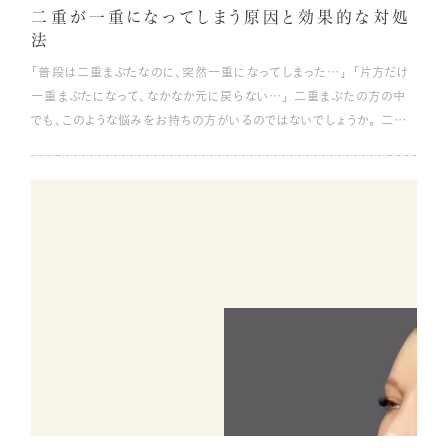
す✨ リジュランi 29,800円 リジュランヒーラー 全顔2cc 49,800円 と
クローズド手術は1～3日、オープン手術では1週間～2カ月ほどかかる
施術の前に医師としっかりカウンセリングを行い、丁寧に皮膚切除のデ
さい。 ハイフ ハイフ（HIFU）とは「高密度焦点式超音波治療法」といっ
二重が一重になってしまう原因と効果的な対処
東海地方ほぼ最安値となっております‼️ 皆様のご予約お待ちしており
といわれています。 鼻整形のダウンタイム期間の目安 メスを使わない
ザインを行います。 余分な皮膚の切除 デザインが決まったら、麻酔し
て、超音波によって皮下組織に熱を当てて、肌の再生力を高め、たるみ
法
ます😊
クローズド手術では、ダウンタイムは1～2日も経たないうちに終わるこ
てから施術を開始します。皮膚切除のデザイン線に沿って眉下を切開
やシワを改善する美容療法です。超音波の熱エネルギーを受けた皮下
「普段は二重まぶたなのに、突然一重になってしまった…」 「片方だけ
とがあります。しかし、切開が必要なオープン手術のダウンタイムは1週
し余剰な皮膚を切除します。必要に応じてその下の脂肪を処理します。
組織は、コラーゲン生成が促進され、肌が引き締まり、弾力も取り戻すこ
一重まぶたになって、なかなか元に戻らない…」 二重まぶたの方の中
間～2カ月以上かかると言われています。 ここでは、ダウンタイムが長く
眉下ラインを縫合 まぶたの皮膚や筋肉を引き上げて丁寧に縫合しま
とができます。 ハイフの施術は、肌の気になる箇所へ超音波を照射する
でも、このような悩みをお持ちの方がいるのではないでしょうか。 二重
かかり切開が必要な施術について、施術後はどのような経過をたどって
す。眉下のラインに沿って縫合を行うため、縫合部分が目立ちません。
だけなので、施術中の痛みやダウンタイムがほとんどないのがメリットで
が一重になってしまう原因は、日常生活の中にあることが多いです。とき
回復していくのか、期間はどれくらいかかるのかを詳しく見ていきましょ
施術後１週間ほどで抜糸します。 眉下リフト（眉下切開）の特徴 眉下リ
す。リフトアップの美容治療は、ハイフ以外では切開か注射の必要があ
には、治すべき習慣が隠れている場合もあります。 この記事では、二重
う。 施術当日～術後2・3日 メスを使用して鼻を切開する整形術を行っ
フト（眉下切開）の特徴は、傷が目立たず腫れが少ないことや、施術を受
るため、ダウンタイム期間をあまり取れない方によく選ばれています。 デ
が一重になった原因と治す方法をご紹介します。簡単にできるセルフケ
た場合、施術が終わった後に鼻血のような出血が起こることがありま
けたことがばれにくいことなどです。詳しく見ていきましょう。 傷が目立
メリットは、効果が現れるまでに施術を受けてから１カ月ほどかかる点、
アやおすすめの整形によって、二重まぶたを維持する方法についても取
す。他にも、患部が炎症を起こすため腫れや痛みも発生します。 出血は
たない 眉下リフトの大きな特徴は、傷が目立ちにくいこと。 まぶたを直
手軽な施術の分、持続期間が3～6ヶ月程度のため、短い周期でくり返
り上げているので、ぜひ参考にしてみてください。 二重が一重になった
安静にしていれば1・2日で治まります。腫れと痛みは術後2、3日程度が
接切開するのではなく、眉下のラインに沿って切開と縫合を行うことで、
し施術を受ける必要がある点があります。 医療機関以外でのハイフの
原因と効果的な対処法を知って、二重まぶたを取り戻しましょう。 二重
ピークで、時間をかけてゆっくり軽減していきます。 痛み止めや炎症を
施術の際の傷跡が目立ちにくくなります。 同じようにまぶたのたるみ取
施術はトラブルが多いため、安全性の高い医療機関で施術を受けるよ
が一重になって戻らなくなる原因 二重が一重になって戻らなくなる原
抑える抗生剤などの処方もあるので、医師の指示に従って服用すれば、
りを行う「二重まぶた切開法」は、直接まぶたを切開する方法のため、ま
うにしましょう。 また、ハイフによる肌の引き締め効果は強力です。痩せ
因は主に4つ挙げられます。 むくみ 「二重まぶたなのに、寝起きに一重
自然と症状もやわらいでいくでしょう。 1週間～10日後 施術から1週間
ぶたが赤く腫れやすい上に傷跡が目立ちやすいため、傷跡を考えて眉
顔で脂肪の少ない方の場合、ハイフの治療を受けると、さらに痩せて見
まぶたになっていた」という方もいるのではないでしょうか。そのせいで
程度経つと、出血、痛み、腫れなど、だいたいの症状は落ち着いてきま
下リフトを選ばれる方も多いです。 腫れが少ない 皮膚を切除して縫合
える可能性もあります。ほうれい線を改善する目的の場合、どの辺りに
朝のメイクに苦戦した…という方も多いはず。 就寝時、心臓と顔が同じ
す。 一方で、内出血の症状が出てくる場合もあります。内出血とは、施術
を行うため、全く腫れが無いということはありません。しかし、眉下リフト
照射するのが効果的な、医師とよく相談して決めましょう。 ヒアルロン
高さになることで、顔に水分が集まりやすくなります。体外へ排出されな
の際に出た患部からの出血が皮膚の下で固まってしまい、皮膚の一部
は比較的厚めの眉下の皮膚を切除する施術のため、腫れが少なく済
酸注射 ヒアルロン酸注射とは、皮膚にヒアルロン酸を注射し、皮膚の
かった水分がまぶたの組織にたまり、まぶたが腫れぼったくなってしま
が紫や赤黒く変色する内出血を起こす症状です。 この血の固まりは体
み、ダウンタイムが短いのも特徴です。 まぶたそのものに直接アプロー
溝やへこんだ部分にボリュームを出す美容療法です。特に、ほうれい線
い、むくみが起こります。 とくに目の周りやまぶたは皮膚が薄いため、む
内へ吸収されるため、自然と皮膚の変色も薄くなっていきます。鼻の場
チする施術の場合、腫れや内出血が引くまでに最低2週間～1ヶ月ほど
が深い場合、その効果もわかりやすいです。 メリットは、即効性があり、