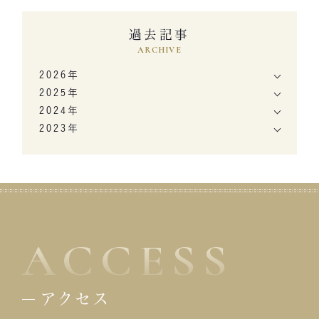
おきましょう。 年齢別の施術間隔の目安 糸の種類や肌の状態、年齢に
腱膜が枝分かれしていない一重まぶたに、医療用の糸で人工的に二重
よっても施術の持続期間は変わります。年齢別での持続する目安期間
過去記事
まぶたの構造を作り出す技術が埋没法となります。 二重まぶたの場合
ARCHIVE
は以下の通りです。 20代後半・・・2年 30代前半・・・1年半～2年 30代
は挙筋腱膜がまぶたの表面に伸びているため、皮膚が二重に持ち上げ
後半・・・1年～1年半 40代後半・・・1年 上記は、一般的な糸を使用し
られて二重まぶたになります。二重整形における埋没法は、医療用の糸
2026年
た場合の持続期間です。肌の状態によっても変わるため、あくまで目安
でまぶた内部の組織と皮膚を引っ張る構造を作る施術です。 ▼一宮美
2025年
として次回の施術期間を考えましょう。 糸リフト施術後に気をつけたい
容クリニックの二重埋没法のページはこちら 埋没法のメリットとデメリ
2024年
こと 糸リフトの施術後に気をつけたいことや注意点は、以下のとおりで
ット ここからは、埋没法のメリット・デメリットを確認していきましょう。
2023年
す。 ダウンタイムの期間を事前に把握しておく 大きく口を開けない マ
メリット ダウンタイムが短い 埋没法は切開する施術に比べると、ダウン
ッサージをしない 施術直後は、血行が良くなることは控える レーザー
タイムが短く済みます。医療用の針と糸で二重を作るため、腫れや痛み
治療はNG 仰向けで寝るようにする 歯の治療は1か月程度控える 固
を起こしにくくなっているためです。 術後の傷跡も目立ちにくく、整形し
い食べ物は避ける ダウンタイムの期間を事前に把握しておく 糸リフト
たことが周囲にバレるリスクも低いです。 元に戻せる 埋没法は、糸を抜
は、メスを使用する施術に比べて、ダウンタイムが短い施術方法です。
いてしまえば元に戻すことができます。万が一、イメージとは違う仕上が
傷も小さな針の跡程度ですぐに治りますが、ダウンタイムがまったくな
りになっても、元に戻したり、再度の施術で修正ができたりするのがメリ
いわけではありません。体質や糸の本数によっては、腫れや痛み、内出
ットです。 切開する施術は完全に元に戻すことは難しい場合が多いた
ACCESS
血などを伴う場合もあります。 腫れは3日～1週間程度で落ち着き、メイ
め、切開法に抵抗を感じる方はまずは埋没法にチャレンジすることをお
クで隠せる程度のことが多いです。 ただし、施術後すぐの過ごし方によ
すすめします。 施術時間が短い 施術時間が10分～15分と短いことも、
っては、ダウンタイム期間を延ばしてしまう可能性もあります。ダウンタ
埋没法のメリットです。 クリニックや医師によっては、カウンセリングを
アクセス
イム期間の過ごし方などを事前に医師と相談して考えておきましょう。
受けた当日に施術を受けられる場合もあります。 気軽に受けられる 費