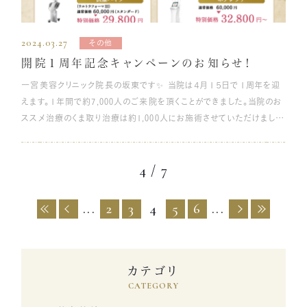
度で吸収 溶ける糸の中でも、最もポピュラーな糸です。 リーズナブル
回繰り返すことで血のめぐりが良くなるので、まぶたのむくみ解消に効果
娠中・授乳中でも鼻整形の施術を受けられますか？ A:残念ながら妊娠
も手術できますか？ 年齢によりますが、5〜10年ほどで気になって再施
く押し上げてみてください。細かい小じわが寄りやすい人は、皮膚が薄く
なうえ、外科手術でも手術の縫合時に使用される糸ということで安心感
的です。 とくにスマホやパソコンなどのデジタル機器を使用する機会が
中・授乳中の方は施術を受けることはできません。体調が不安定で大変
術を行う方もいます。ただ、これ以上行うと不自然になってしまうと医師
てたるみが生じやすいため、ほうれい線が目立ちやすいタイプです。 Q：
もあり、糸リフト初心者の方におすすめです。 PLLA（ポリ乳酸）・・・2年
多い方は、目が酷使されて緊張している状態が長く続いています。一日
な時期を避け、状態が落ち着いてからご相談ください。 Q:鼻整形の効
2024.03.27
が判断する場合は手術をお断りすることもあります。 Q:施術後の腫れ
その他
ほうれい線を消すにはどうすればいいですか？ ほうれい線の美容治療
程度で吸収 溶ける糸の中でも、少し硬さのある糸です。 日本の厚生労
の終わりにリラックスタイムを設け、セルフケアで疲れを癒してあげまし
果はどれくらい持続しますか？ A: 溶ける糸やヒアルロン酸を注入する
を前髪で隠しても大丈夫ですか？衛生的に心配なのですが。 前髪で
の効果は、長くても1～2年でなくなります。また、年を重ねるたびに肌の
開院１周年記念キャンペーンのお知らせ！
働省に相当する、アメリカ合衆国の「FDA（食品医薬品局）」から承認さ
ょう。 余分な水分の排出を促す「カリウム」を摂取する むくみの予防に
施術であれば、1年～1年半、切開が必要な施術なら半永久的に効果が
隠していただいて問題ありません。施術後の腫れは、メガネやサングラ
機能も低下していくため、「ほうれい線が完璧に消えてなくなる」という
一宮美容クリニック院長の坂東です✨ 当院は４月１５日で１周年を迎
れています。 PCL（ポリカプロラクトン）・・・2～3年程度で吸収 溶ける
は、身体に余計な水分がたまらないよう配慮することが重要です。 余計
持続します。鼻は目元や頬と違って、たるみが出にくい部位なので、加齢
ス・肌色の医療テープなどを使って隠す方法もあります。 まとめ 本記
ことはありません。美容療法を継続的に受けていただきながら、生活習
えます。１年間で約7,000人のご来院を頂くことができました。当院のお
糸の中でも、最も持続期間が長い糸です。柔軟性があり、ゆっくりと時間
な水分の排出を促すカリウムが多く含まれる食材の摂取をおすすめし
による変化が起こりにくい部分であるためです。 Q:施術後に「後戻り
事では、まぶたのたるみに効果的な手術の眉下リフト（眉下切開）につ
慣やスキンケア、マッサージなどのセルフケアを続けていただくことで、
ススメ治療のくま取り治療は約1,000人にお施術させていただけました
をかけて溶けて吸収されます。糸がやわらかいため、挿入時の痛みも比
ます。 また、塩分が多い食生活を送っている方は、塩分を控えた食事へ
（時間経過で施術後よりも鼻先が低くなってしまうこと）」してしまうこと
いて詳しくご紹介しました。 従来のまぶたのたるみ取りに比べて傷跡が
ほうれい線も目立たなくなっていくでしょう。 Q：ほうれい線の美容療法
👍 今回は皆様に感謝の気持ちを込めて１周年キャンペーンとし複数
較的少ないです。 以上のように、糸の種類によっても年単位で持続期
と見直してみましょう。塩分を取り過ぎてしまうと、身体は塩分濃度を低
はありませんか？ A:医療用の溶ける糸を使用する施術の場合、切開が
目立ちにくくダウンタイムも短い人気の施術である眉下リフト。とても自
は、男性でも受けられますか？ ほうれい線に限らず、性別関係なく、男
の企画を考えております。 第１弾として１周年キャンペーンのお知らせ
間に違いがあります。 また、施術の方法や普段の過ごし方でも、効果を
下させようと体内に水分をため込み、むくみを引き起こす原因となって
必要な施術に比べると「後戻り」するケースが見られます。後戻りの要因
然に目元をすっきりさせ、目をパッチリと若々しい印象を導くことが期待
性でも美容療法を受けていただくことが可能です。しかし、一般的に男
4 / 7
です。 スタッフ増員、施術室増室致しましたので、スムーズなご案内が
長持ちさせることは可能です。詳しくは次項で説明していきます。 糸リフ
しまいます。 体内の余計な水分を排出させる働きがあるカリウムを摂取
は、体が回復するプロセスによるものや術後のケアが不十分だったこと
できます。 メリットの多い施術ではありますが、切開を行うため、一人ひ
性の肌は女性よりも厚く、乾燥しやすい傾向にあるため、女性と同じ施
比較的できております✨ 第２弾以降のキャンペーンはまた後日送らさ
トの効果を長持ちさせるためには 糸リフトの効果を長持ちさせるには、
して、体内の水分をうまく調節できるようにすることが大事です。カリウ
によるものなどさまざまで、非常に複雑です。後戻りの可能性を低くする
とりの目元と希望に合ったデザインに調整することがとても大切です。
術を受けても満足できる結果が得られないケースもあります。医師との
せていただきますので楽しみに待っていてください🙇
以下のような方法があります。順番に解説していきます。 リフトに使用
ムが多く含まれる食べ物としては、アボカドやきゅうり、ホウレンソウ、バ
...
2
3
4
5
6
...
ためには、半永久的な効果を得ることができるメスを使用する施術方
当院では、多数の治療件数を持つ院長が患者様にあった治療を実施
カウンセリングで、どんな施術が適しているか、しっかりと突き詰めてい
する糸の本数を増やす 施術部位にあまり触れない 大きく口を開けな
ナナや貝類などがあります。 一方で、塩分過多にならないよう食生活を
法が適しています。 Q:施術前の状態の鼻に戻すことはできますか？ A:
しています。術前のカウンセリングも丁寧に行っており、疑問や不安が
くことが重要となります。 Q：ほうれい線の美容治療にはいろいろな方法
い 計画的に再施術をする リフトに使用する糸の本数を増やす 糸の本
整えるのも大切です。塩分の取り過ぎはむくみだけでなく、生活習慣病
溶けない糸を使用している施術方法の場合なら、糸を抜くことで施術
ある方には細かく説明し、ご納得いただいてから施術を行っています。
がありますが、どれが一番効果的ですか？ 患者様のお悩みやほうれい
数が少ない場合、1本1本の糸への負荷が大きくなり、コグが外れやすく
などの弊害も引き起こすこともあります。食事のバランスを見直し、健康
前の鼻に戻すことができます。 鼻整形なら一宮美容クリニック 鼻整形
ご興味のある方はぜひこちらからご連絡ください。 眉下リフトの詳細は
線の状態にもよりますが、肌のたるみが原因のほうれい線にはリフトア
なります。本数を増やすことで、面で皮膚を支えることができるため、よ
な食生活を意識してみましょう。 適度な運動・規則正しい生活 適度な
カテゴリ
にもリスクがあります。鼻の形の左右の不均等、鼻筋の違和感・異物
こちら
ップさせる糸リフト、ほうれい線が深い方には肌をボリュームアップさせ
り自然な仕上がりを目指せます。 挿入する本数は、年齢や肌の状態に
運動と規則正しい生活を送ることも、二重まぶたを維持するためにはと
CATEGORY
感、鼻呼吸の障害、思ったような効果が得られなかった、施術前の状態
るヒアルロン酸注射、ダウンタイムも費用も手軽に済ませたい方にはハ
よっても変わるので、カウンセリング時によく相談するようにしましょう。
ても効果的です。 運動といっても、ウォーキングやジョギング、ストレッ
に戻ってしまったなど…。 冒頭で記述したように、鼻は顔の中心にある
イフがおすすめです。 しかし、患者様の生活スタイルや費用の問題もあ