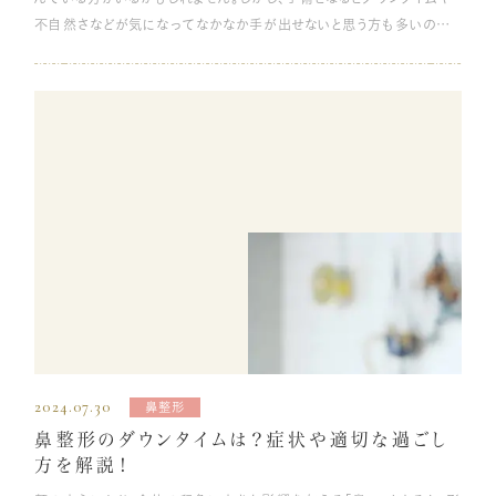
不自然さなどが気になってなかなか手が出せないと思う方も多いので
血流の悪さや栄養不足は、ほうれい線に限らず、あらゆる肌トラブルや
はないでしょうか。 そんな上まぶたのたるみを自然にすっきりとした印
健康面での問題を引き起こします。日頃から生活習慣に気を付けて、適
象を与える美容整形手術として人気を集めている「眉下リフト（眉下切
切なケアを心がけましょう。 30代 30代になると肌の代謝が低下し始
開）」。 本記事では、眉下のたるみの原因や眉下リフトのメリット・デメリ
め、表面的にも老化の影響が現れ始めます。 コラーゲンやエラスチン、
ットなどを詳しく解説します。たるみの施術を受けようかと悩んでいる方
ヒアルロン酸といった肌の弾力やハリを支える成分を作り出す細胞が、
は、ぜひ参考にしてみてください。 眉下リフトの詳細はこちら 眉下リフ
30歳を過ぎると減少し始め、顔の皮膚を支える表情筋の力も低下しま
ト（眉下切開）とは 眉下リフト（眉下切開）とは、眉毛の下にある上まぶ
す。 そのため、10～20代に比べて、肌もたるむようになり、ほうれい線が
たの余分な皮膚を切除して引き上げる、たるみ改善の施術です。 年齢
徐々に目立つようになります。 40代 40代にもなると、肌の弾力やハリを
とともに気になる上まぶたのたるみは、もともとの二重のラインを隠して
支える成分を作り出す細胞は、生まれたばかりの新生児と比べて半分
しまい、目の開きが悪くみえてしまうことがあります。たるみを取ること
にまで減ってしまいます。30代に比べて、さらにお顔の悩みも増えていき
で、目元がすっきりして黒目がよく見えるようになるため、目力アップや
ます。 50〜60代 50代以降は、30代・40代よりもさらに代謝が低下し、
若々しい印象に導くことが期待できます。 また、眉下リフトは目元ではな
くわえて骨格の変化や女性ホルモンの減少なども起こるため、これまで
く眉毛のラインに沿って縫合するため、傷跡やむくみがほとんど目立ち
以上に見た目が変わっていきます。 40代までのスキンケアが肌の状態
ません。目元の印象を変えることなく、自然にたるみを取りたい方にお
として現れてきます。特に肌のたるみは、メイクやセルフケアでもカバー
すすめの治療方法です。 眉下がたるむ原因 上まぶたは加齢によって
が難しくなってきます。 ほうれい線を目立たなくする方法【セルフケア
2024.07.30
鼻整形
段々とたるんでくるという印象がありますが、一体その原因はどのような
編】 ほうれい線の原因である「肌のたるみ」は、セルフケアでもある程度
鼻整形のダウンタイムは？症状や適切な過ごし
ものなのでしょうか。 目の周りの筋力の低下 眉下がたるむ原因はいく
改善可能です。 肌を支える表情筋を鍛える方法やメイクでカバーする
方を解説！
つかありますが、まずひとつは目の周りの筋力の低下です。 人は加齢に
方法など、具体的な方法をご紹介します。 表情筋のトレーニング ほう