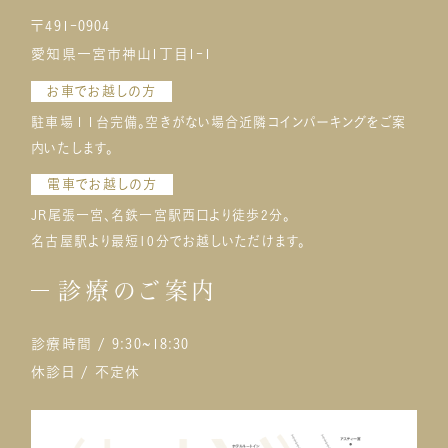
大きく口を開けない 前項でも述べましたが、口を大きく開けることで糸
用も10万円以内で収まることが多いため、他の美容整形に比べて手軽
〒491-0904
が外れることや、よれてしまう可能性があります。 また、糸で引き上げて
に受けられるところも魅力です。 抜糸が不要なため、後日何度も通院す
愛知県一宮市神山1丁目1-1
いるため、無理に大きく表情を変えると痛みが伴う場合もあります。糸が
る必要もありません。入院もしなくていいので施術後そのまま帰宅でき、
皮膚となじんでくると、徐々に違和感もなくなります。 マッサージをしな
仕事やプライベートの合間に気軽にチャレンジできます。 デメリット 取
お車でお越しの方
い 施術後すぐにメイクができる糸リフトですが、こすることで糸がよれ、
れやすい 糸で二重まぶたの仕組みを作っているため、取れやすく長く
駐車場１１台完備。空きがない場合近隣コインパーキングをご案
痛みが伴う可能性があります。 メイクやクレンジングの際はあまり強く
維持しにくいというデメリットがあります。まぶたをこする癖や、時間の経
内いたします。
こすらず、やさしく触れるように行いましょう。同じ理由で、顔のエステも
過によって医療用の糸が切れたり、緩んだりすることで、元のまぶたに戻
控えることをおすすめします。 施術直後は、血行が良くなることは控え
ってしまうことがあるのです。 デザインが限られる 埋没法での施術は、
電車でお越しの方
る 施術後すぐの飲酒や入浴、激しい運動などは控えるようにしましょ
幅広二重や並行二重を作りにくい場合があり、デザインの幅が限られ
JR尾張一宮、名鉄一宮駅西口より徒歩2分。
う。血行が良くなることで、腫れや内出血の原因となり、ダウンタイム期
てしまうこともデメリットのひとつといえます。 無理をして幅広二重や並
名古屋駅より最短10分でお越しいただけます。
間が伸びる可能性があります。なるべく安静に過ごし、痛むようであれば
行二重を作ることは、腫れや内出血が長引いたり、イメージ通りに仕上
やさしく冷やすなど、傷が治るように努めましょう。 レーザー治療はNG
がらなかったりなどとトラブルの原因になりやすいです。 埋没法に向い
診療のご案内
施術後2か月程度はレーザー治療を控えなくてはなりません。糸が安定
ているタイプのまぶた では、埋没法はどのようなタイプのまぶたの方に
していない状態でレーザー治療をすると、糸が変形してしまう可能性が
向いているのでしょうか。施術を受ける前に詳しく確認しておきましょ
あるためです。施術する予定がある場合はスケジュールを調整し、期間
診療時間 / 9:30~18:30
う。 埋没法は、医療用の糸で二重の構造を作るという仕組みであるた
をあけて受けるようにしましょう。 仰向けで寝るようにする 糸が安定し
め、まぶたの薄い方が効果を実感しやすいです。 埋没法に向いている
休診日 / 不定休
ていない状態でうつ伏せや横向きで寝ると、枕に顔が圧迫されて糸が
まぶたの特徴としては次が挙げられます。 まぶた周辺の脂肪が少ない
ズレてしまう可能性があります。1～2週間程度は、仰向けで寝るように
まぶたの皮膚が薄い まぶたのたるみが少ない 逆に、まぶたに厚みがあ
注意しましょう。 歯の治療は1か月程度控える 糸が安定する1か月程
る方が埋没法で施術すると、糸が緩みやすく固定しきれない可能性が