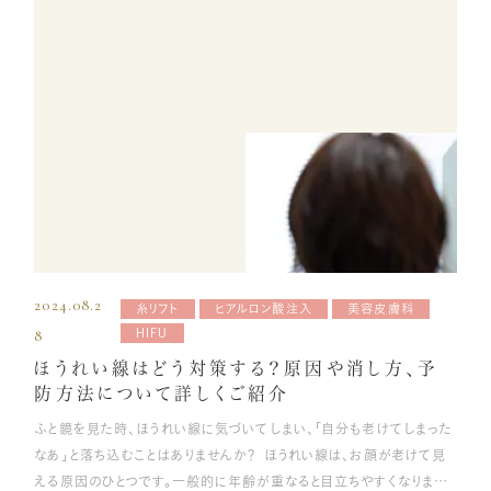
一宮美容クリニック
〒491-0904
Google Map
愛知県一宮市神山1丁目1-1
JR尾張一宮、名鉄一宮駅西口より徒歩2分
ご予約はこちら
カウンセリング無料
2024.08.2
糸リフト
ヒアルロン酸注入
美容皮膚科
8
HIFU
お電話でのお問い合わせ
0586-46-9777
ほうれい線はどう対策する？原因や消し方、予
当院の公式LINE
[受付時間] 9:30~18:30
LINEから簡単予約！
防方法について詳しくご紹介
ふと鏡を見た時、ほうれい線に気づいてしまい、「自分も老けてしまった
なあ」と落ち込むことはありませんか？ ほうれい線は、お顔が老けて見
える原因のひとつです。一般的に年齢が重なると目立ちやすくなります